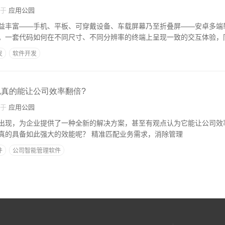
自于
应用公园
益丰富——手机、平板、可穿戴设备、车载屏幕乃至折叠屏——安卓多端
。一套代码如何在不同尺寸、不同分辨率的终端上呈现一致的交互体验，
发
软件开发
,真的能让公司效率翻倍?
自于
应用公园
出现，为企业提供了一种全新的解决方案，甚至有观点认为它能让公司效
制智能管理软件是否真的具备如此强大的效能呢？ 精准匹配业务需求，消除管理
件
公司智能管理软件