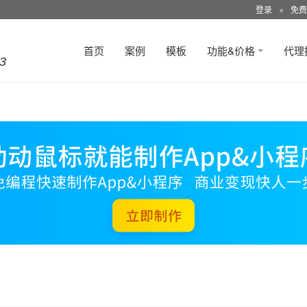
登录
●
免费
首页
案例
模板
功能&价格
代理
3