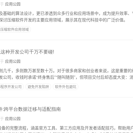
自于
应用公园
及基础的算法设计，更已渗透到众多行业和应用场景中，成为提升效率、
探讨压缩软件开发的主要应用领域，展示其在现代科技中的广泛价值。
压缩软件应用领域
,这种开发公司千万不要碰!
自于
应用公园
则几千，多则数万甚至数十万。对于很多商家和创业者来说，这是重要的
发公司，收钱时承诺“终身售后”“随叫随到”，但项目交付后却态度大变：
小程序开发公司
避免开发陷阱
软件外包避坑
软件:跨平台数据迁移与适配指南
自于
应用公园
S设备的完整流程，涵盖官方工具、第三方应用及开发者适配技巧，帮助用