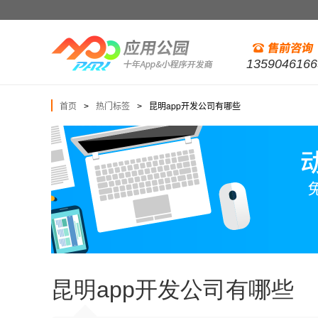
1359046166
首页
热门标签
昆明app开发公司有哪些
>
>
昆明app开发公司有哪些