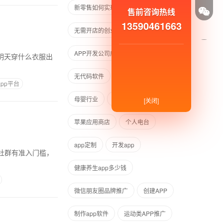
新零售如何实现盈利
售前咨询热线
13590461663
无需开店的创业项目
APP开发公司成本
多级分销
明天穿什么衣服出
无代码软件
教育类app
pp平台
母婴行业
企业app开发
[关闭]
苹果应用商店
个人电台
app定制
开发app
社群有准入门槛，
健康养生app多少钱
微信朋友圈品牌推广
创建APP
制作app软件
运动类APP推广