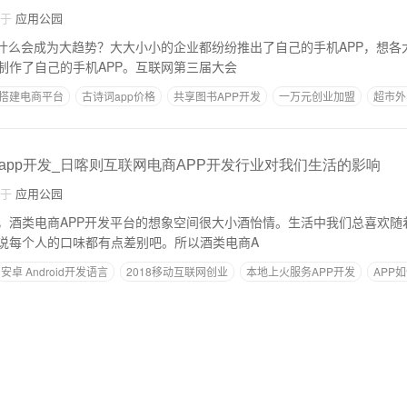
自于
应用公园
为什么会成为大趋势？大大小小的企业都纷纷推出了自己的手机APP，想各
制作了自己的手机APP。互联网第三届大会
搭建电商平台
古诗词app价格
共享图书APP开发
一万元创业加盟
超市外
app开发_日喀则互联网电商APP开发行业对我们生活的影响
自于
应用公园
，酒类电商APP开发平台的想象空间很大小酒怡情。生活中我们总喜欢随
说每个人的口味都有点差别吧。所以酒类电商A
安卓 Android开发语言
2018移动互联网创业
本地上火服务APP开发
APP