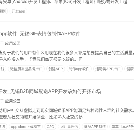
卓(Android)开发工程师、苹果(IOS)开发工程师和服务端开发工程
p定制
开发app
pp软件_无锡GIF表情包制作APP软件
自于
应用公园
开发对于我们的用户有什么用现在我们很多人都是想要提高自己的生活质量
是从吃喝入手，毕竟我们每天都要吃饭的。但
少钱
微信朋友圈品牌推广
创建APP
制作app软件
运动类APP推广
健康
开发_无锡B2B同城配送APP开发该如何开拓市场
自于
应用公园
帮助用户社交从虚拟走到现实同城娱乐APP能满足各种调性人群的社交需求
型都从社交领域开始创业，比如熟人社交的秘
方法
app store下载榜首
O2O
词汇量评估
健身APP制作
单车共享APP