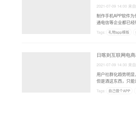
2021-07-09 14:00
来
制作手机APP软件
通电信等企业都已经
Tags:
礼物app模板
日喀则互联网电商
2021-07-09 14:30
来
用户社群化趋势明显
但是酒这东西，只能
Tags:
自己做个APP
开发一个苹果APP