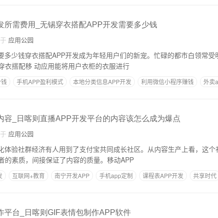
开发所需费用_无锡穿衣搭配APP开发需要多少钱
自于
应用公园
需要多少钱穿衣搭配APP开发成为年轻用户们的新宠。忙碌的都市白领常受
穿衣搭配移 动应用能将用户衣柜的衣服进行
少钱
手机APP盈利模式
本地分类信息APP开发
利用微信小程序赚钱
外卖a
的内容_日喀则直播APP开发平台的内容该怎么成为爆点
自于
应用公园
优化体验社群经济有人用到了支付宝共同成长社区。从内容生产上看，这个
者的素质，间接保证了内容的质量。移动APP
发
互联网+教育
南宁开发APP
手机app定制
课程表APP开发
共享时代
作平台_日喀则GIF表情包制作APP软件