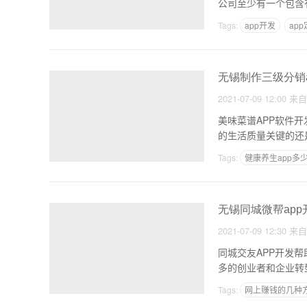
公司至少有一个包含有安
Tags:
app开发
ap
无锡制作三级分销a
2021-07-09 12:00
来
美味菜谱APP软件
的生活质量关键的还
Tags:
健康养生app多
无锡同城微帮app
2021-07-09 12:30
来
同城交友APP开发
多的创业者和企业转
Tags:
网上赚钱的几种