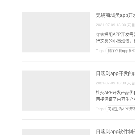
无锡商城类app
2021-07-09 13:00
来
穿衣搭配APP开发
行这类的小事烦恼，
Tags:
餐厅点餐app多
APP开发工具软件
日喀则app开发
2021-07-09 13:30
来
社交APP开发产品
间接保证了内容生产
Tags:
同城生活APP开
日喀则app软件制