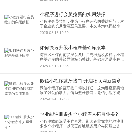
呢？本文将为您一一揭晓。 ‌一、利用小程序内置功
能，打
小程序进行会员拉新的实用妙招‌
小程序会员拉新，作为小程序运营的关键环节，对
于企业的长期发展至关重要。本文将为您揭秘小程
序进行会员拉新的实用妙招，帮助您高效吸引新用
2025-02-18 19:20
户，扩大会员基础。 ‌一、优化小程序体验，打造吸
引用
如何快速升级小程序基础库版本‌
随技术不停向前发展以及用户需求越发多样，小程
序基础库的升级显得极为关键。基础库乃是小程序
运行的核心性支撑，它版本的更替不单与小程序的
2025-02-18 19:35
性能及稳定性相关，还径直对用户体验产生影响。
所以迅速升级小程序基础库
‌微信小程序蓝牙接口:开启物联网新篇章的实用案例
微信小程序的蓝牙接口得以打通，这为那座桥梁增
添了强劲的动力。借助蓝牙接口，微信小程序能够
轻易地达成与各类智能硬件设备的连接与掌控，给
2025-02-18 19:50
用户带去更为充裕且便捷的智能生活感受。此文将
讲述几个微信小程序蓝牙接
企业能注册多少个小程序来拓展业务?
小程序故而深受用户喜爱。那么企业究竟能够注册
多少个小程序，以便更好地服务用户与拓展业务
呢？本文将就此展开深入研究。 ‌一、企业注册小程