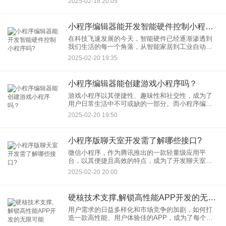
2025-02-18 20:05
序的数量限制 从微信官方的政策方面来讲，企业
小程序编辑器能开发智能硬件控制小程序吗?
在科技飞速发展的今天，智能硬件已经逐渐渗透到
我们生活的每一个角落，从智能家居到工业自动
化，再到农业物联网，智能硬件的应用场景越来越
2025-02-20 19:35
广泛。而微信小程序，作为腾讯推出的一个轻量级
应用平台，以其便捷、易用的
小程序编辑器能创建游戏小程序吗？
游戏小程序以其便捷性、趣味性和社交性，成为了
用户日常生活中不可或缺的一部分。而小程序编辑
器，作为微信小程序的开发工具，不仅支持传统应
2025-02-20 19:50
用的开发，更在游戏小程序领域展现出了强大的潜
力。这样小程序编辑器究竟
小程序版聊天室开发需了解哪些接口?
微信小程序，作为腾讯推出的一款轻量级应用平
台，以其便捷且高效的特点，成为了开发聊天室应
用的理想之选。这样的话，在开发小程序版聊天室
2025-02-20 20:00
时，我们究竟需要了解哪些关键接口呢？本文将为
您详细地予以解析。
硬核技术支撑,解锁高性能APP开发的无限可能
用户需求的日益多样化和市场竞争的加剧，如何打
造一款高性能、用户体验佳的APP，成为了每个开
发者面临的挑战。正是在这样的背景下，硬核技术