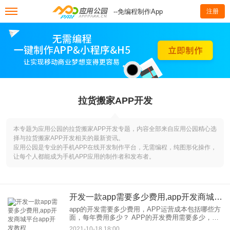
--免编程制作App
注册
拉货搬家APP开发
本专题为应用公园的拉货搬家APP开发专题，内容全部来自应用公园精心选
择与拉货搬家APP开发相关的最新资讯。
应用公园是专业的手机APP在线开发制作平台，无需编程，纯图形化操作，
让每个人都能成为手机APP应用的制作者和发布者。
开发一款app需要多少费用,app开发商城平台app开发教程
app的开发需要多少费用，APP运营成本包括哪些方
面，每年费用多少？ APP的开发费用需要多少，
APP运营成本包括哪些方面，费用每年多少？ 关于
2021-10-18 18:00