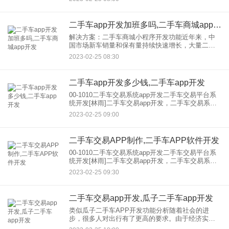
交易平台可以分别为卖家和买家提供服务。卖家可
以将自己
二手车app开发加班多吗,二手车商城app开发
解决方案：二手车商城小程序开发功能近年来，中
国市场新车销量和保有量持续快速增长，大量二手
车将持续流入市场。这也是中国二手车市场发展的
2023-02-25 08:30
重要驱动因素。其次，家庭用车更换周期持续缩
短，企业使用的汽车数量持续
二手车app开发多少钱,二手车app开发
00-1010二手车交易系统app开发二手车交易平台系
统开发[林雨]二手车交易app开发，二手车交易系统
开发，二手车交易软件开发，二手车交易源码系统
2023-02-25 09:00
开发，二手车交易源码建设。 核心：本文转载于网
络
二手车交易APP制作,二手车APP软件开发
00-1010二手车交易系统app开发二手车交易平台系
统开发[林雨]二手车交易app开发，二手车交易系统
开发，二手车交易软件开发，二手车交易源码系统
2023-02-25 09:30
开发，二手车交易源码建设。 核心：本文转载于网
络
二手车交易app开发,瓜子二手车app开发
类似瓜子二手车APP开发功能分析随着社会的进
步，很多人对出行有了更高的要求。由于经济实力
有限，一些人没有足够的能力购买新车，所以二手