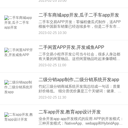
2023-02-25 10:00
车成为他们的优选。然后，类似于瓜子二手车APP
的开发，用户可以在AP
二手车商城app开发,瓜子二手车app开发
二手车交易APP开发：零编程傻瓜式制作，送APP
模板中国新车销量已经连续多年，但是二手车市场
却形成了鲜明的对比，新车和二手车的比例只有3:
2023-02-25 10:30
1，这是非常不正常的！从欧美等发达国家的情况来
看，在一个成熟
二手闲置APP开发,开发咸鱼APP
二手交易小程序开发公司当今社会，很多人身边都
有大量的闲置物品。这些闲置物品吃起来像嚼蜡，
丢下没用，弃之可惜。如何妥善处理它们已经成为
2023-02-25 11:00
越来越多的人面临的问题。随着人们身边闲置物品
的增多，二手交易平台应运
二级分销app制作,二级分销系统开发app
竹妃三级分销商城系统开发我总结成一句话：质量
好价格低。 细分质优价廉是三个关键词：健康、环
保、财富。 前两个词指的是物美，后一个词指的是
2023-02-25 11:30
不仅报价不高，还可以和费用一起赚钱。你能赚钱
的原因
二车app开发,教育app设计开发
业余开发app app开发模式的应用 APP的开发模式：
三种开发模式：NativeApp、webapp和HybridApp。
app开发原生app开发是我们所说的传统app开发模式