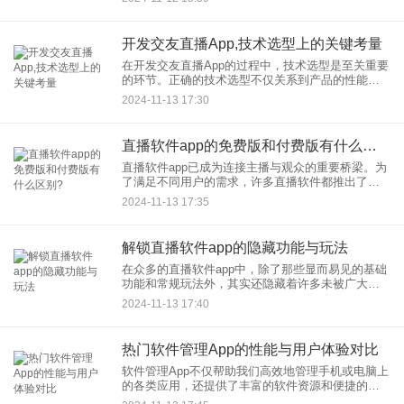
关注并集成一系列核心功能，以满足用户的多样化
开发交友直播App,技术选型上的关键考量
在开发交友直播App的过程中，技术选型是至关重要
的环节。正确的技术选型不仅关系到产品的性能、
稳定性和可扩展性，还直接影响到用户体验和市场
2024-11-13 17:30
竞争力。以下是在技术选型上需要考量的几个关键
点。
直播软件app的免费版和付费版有什么区别?
直播软件app已成为连接主播与观众的重要桥梁。为
了满足不同用户的需求，许多直播软件都推出了免
费版和付费版两种服务模式。那么，这两者之间究
2024-11-13 17:35
竟有哪些区别呢？ ‌ 一、功能上的差异‌
解锁直播软件app的隐藏功能与玩法
在众多的直播软件app中，除了那些显而易见的基础
功能和常规玩法外，其实还隐藏着许多未被广大用
户发掘的宝藏——隐藏功能与独特玩法。这些隐藏
2024-11-13 17:40
内容不仅能为你的直播体验增添无限乐趣，还可能
让你在直播世界中独树
热门软件管理App的性能与用户体验对比
软件管理App不仅帮助我们高效地管理手机或电脑上
的各类应用，还提供了丰富的软件资源和便捷的下
载、更新服务。然而，面对市场上琳琅满目的软件