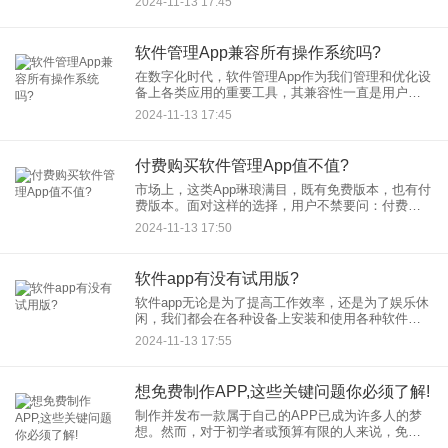
2024-11-13 17:45
管理App，如何在性能与用户体验上做出明智的选
择，成为了许多用户
软件管理App兼容所有操作系统吗?
在数字化时代，软件管理App作为我们管理和优化设
备上各类应用的重要工具，其兼容性一直是用户关
注的焦点。然而，对于“软件管理App是否兼容所有
2024-11-13 17:45
操作系统”这一问题，答案并非绝对。 首先
付费购买软件管理App值不值?
市场上，这类App琳琅满目，既有免费版本，也有付
费版本。面对这样的选择，用户不禁要问：付费购
买软件管理App到底值不值？ 首先，我们得承认，
2024-11-13 17:50
免费版本的软件管理App确实提供了基本的
软件app有没有试用版?
软件app无论是为了提高工作效率，还是为了娱乐休
闲，我们都会在各种设备上安装和使用各种软件
app。然而，面对琳琅满目的软件市场，用户在选择
2024-11-13 17:55
时往往会感到犹豫不决。这时，试用版软件app的存
在就显得尤为重
想免费制作APP,这些关键问题你必须了解!
制作并发布一款属于自己的APP已成为许多人的梦
想。然而，对于初学者或预算有限的人来说，免费
制作APP无疑是一个极具吸引力的选择。但在此之