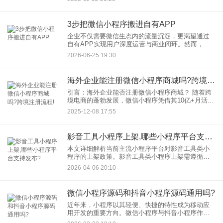
担心，今天我们为你呈上一篇超实用的微信小程序
申请教程，仅需5步，助你轻
3步把微信小程序搬进自有APP
企业不仅需要微信生态内的流量沉淀，更渴望通过
自有APP实现用户深度运营与商业闭环。然而，重
新开发APP成本高、周期长，快速将微信小程序“搬
2026-06-25 19:30
进”自有APP成为关键。本文将结合主流技术方案，
拆解3步实现路
海外企业能注册微信小程序商城吗?跨境注册流程!
引言：海外企业能否注册微信小程序商城？ 随着跨
境电商的蓬勃发展，微信小程序凭借其10亿+月活用
户和“即用即走”的便捷性，成为海外企业拓展中国市
2025-12-08 17:55
场的重要渠道。答案是肯定的：海外企业可通过微
信公众平台注
影音工具小程序上架,哪些小程序平台支持发布?
本文详细解析当前主流小程序平台对影音工具类小
程序的上架政策。影音工具类小程序上架需遵循功
能合规性、场景贴合度及资质完整性等原则，不同
2026-04-06 20:10
平台有各自的核心要求与注意事项。开发者在提交
前需仔细阅读各平台规则，
微信小程序源码和抖音小程序源码通用吗?
近年来，小程序以其轻便、快捷的特性成为移动应
用开发的重要方向。微信小程序与抖音小程序作为
两大主流平台，常被开发者同时关注。一个常见的