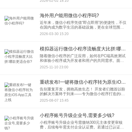
2026-02-02 18:10
问题是：微信小程序源码能直接用于抖音小程序
吗？ 本文将从技术框架、开
海外用户能用微信小程序吗?
近年来，微信小程序凭借“即点即用”的便捷性，不仅
在国内成为数字生活的基础设施，更在全球范围内
快速渗透。截至2026年3月，微信小程序已覆盖全球
2026-03-30 15:20
100个国家和地区，支持108个细分行业，全年跨境
及境外用
模拟器运行微信小程序流畅度大比拼:哪款更适合你?
随着微信小程序的广泛应用，如何在PC端高效测试
和体验小程序成为开发者和用户的共同需求。面对
众多模拟器，哪款运行微信小程序更流畅？本文将
2025-11-10 23:00
通过实测对比，为你揭晓答案。 一、为何需要模拟
重磅发布!一键将微信小程序转为原生iOS App工具上线
告别重复开发，拥抱高效生态！ 开发者们翘首以盼
的解决方案终于到来——专为微信小程序打造的iOS
App工具正式发布！这款工具致力于解决多平台开发
2025-08-07 15:45
的痛点，让您能将成熟的微信小程序业务，快速、
便捷地转化为
小程序账号升级企业号,需要多少钱?
小程序账号升级企业号需缴纳300元主体变更审核
费，后续每年需支付企业认证费。若通过已认证公
众号复用资质可免首次认证费，但年审仍需单独缴