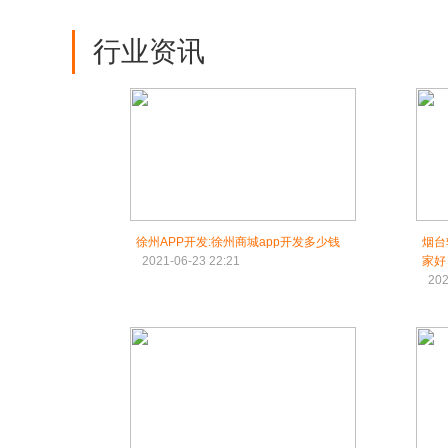
行业资讯
徐州APP开发:徐州商城app开发多少钱
烟台
2021-06-23 22:21
家好
202