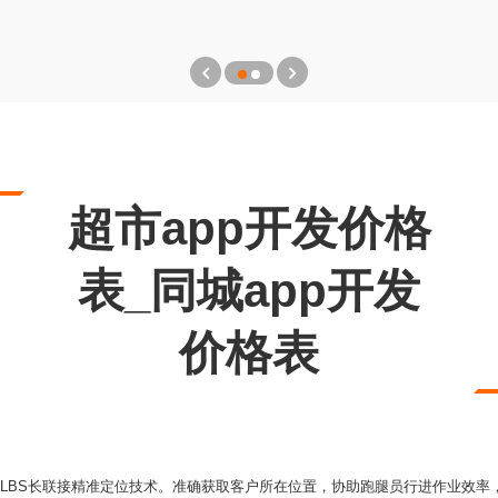
超市app开发价格
表_同城app开发
价格表
、LBS长联接精准定位技术。准确获取客户所在位置，协助跑腿员行进作业效