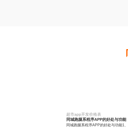
超市app开发价格表
同城跑腿系程序APP的好处与功能
同城跑腿系程序APP的好处与功能1