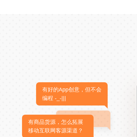
有好的App创意，但不会
编程 -_-|||
有商品货源，怎么拓展
移动互联网客源渠道？