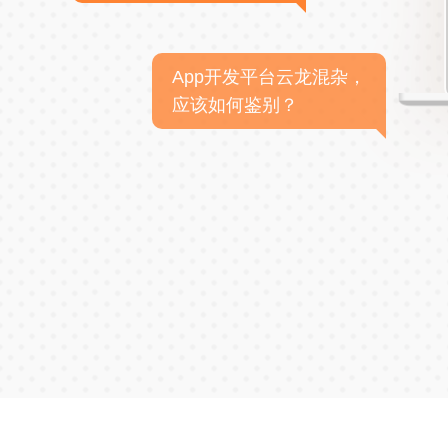
App开发平台云龙混杂，
应该如何鉴别？