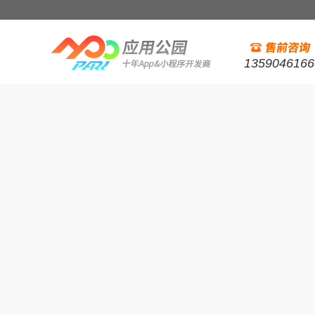
1359046166