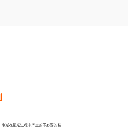
率，削减在配送过程中产生的不必要的精