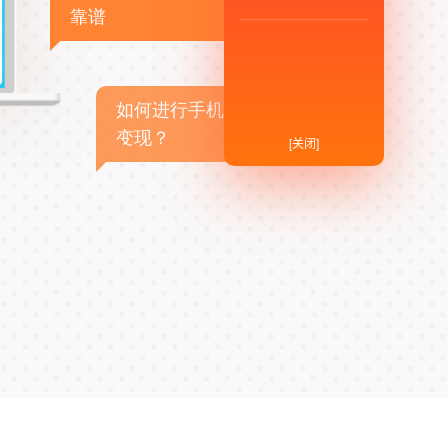
靠谱
如何进行手机APP商业
变现？
[关闭]