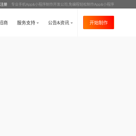
注册
专业手机App&小程序制作开发公司,免编程轻松制作App&小程序
招商
服务支持
公告&资讯
开始制作