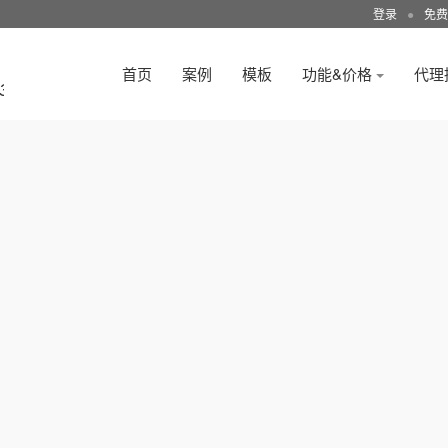
登录
●
免费
首页
案例
模板
功能&价格
代理
3