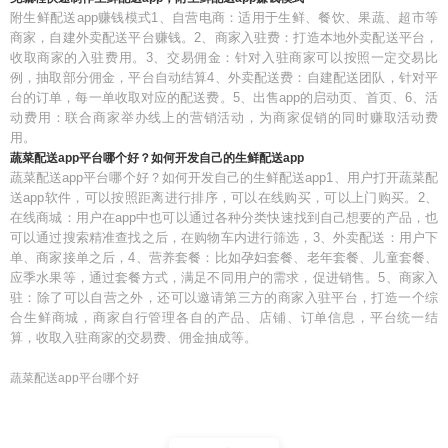
附生鲜配送app赚钱模式1、自营电商：适用于生鲜、餐饮、果蔬、超市等
商家，自建外卖配送平台赚钱。2、商家入驻费：打造本地外卖配送平台，
收取商家的入驻费用。3、交易佣金：针对入驻商家可以按照一定交易比
例，抽取部分佣金，平台自动结算4、外卖配送费：自建配送团队，针对平
台的订单，每一单收取对应的配送费。5、出售app的启动页、首页、6、活
动费用：联合商家举办线上的营销活动，为商家促销的同时赚取活动费
用。
蔬菜配送app平台哪个好？如何开发自己的生鲜配送app
蔬菜配送app平台哪个好？如何开发自己的生鲜配送app1、用户打开蔬菜配
送app软件，可以按照距离进行排序，可以在线购买，可以上门购买。2、
在线商城：用户在app中也可以通过各种分类快速找到自己想要的产品，也
可以通过搜索精准查找之后，在购物车内进行筛选，3、外卖配送：用户下
单、商家接单之后，4、营养套餐：比如孕妇套餐、老年套餐、儿童套餐、
应季水果等，通过套餐方式，满足不同用户的需求，促进销售。5、商家入
驻：除了可以自营之外，还可以邀请第三方的商家入驻平台，打造一个综
合生鲜商城，商家自行管理各自的产品、店铺、订单信息，平台统一结
算，收取入驻商家的交易费、佣金抽成等。
蔬菜配送app平台哪个好