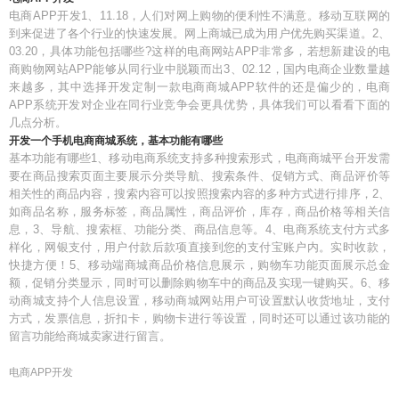
电商APP开发1、11.18，人们对网上购物的便利性不满意。移动互联网的
到来促进了各个行业的快速发展。网上商城已成为用户优先购买渠道。2、
03.20，具体功能包括哪些?这样的电商网站APP非常多，若想新建设的电
商购物网站APP能够从同行业中脱颖而出3、02.12，国内电商企业数量越
来越多，其中选择开发定制一款电商商城APP软件的还是偏少的，电商
APP系统开发对企业在同行业竞争会更具优势，具体我们可以看看下面的
几点分析。
开发一个手机电商商城系统，基本功能有哪些
基本功能有哪些1、移动电商系统支持多种搜索形式，电商商城平台开发需
要在商品搜索页面主要展示分类导航、搜索条件、促销方式、商品评价等
相关性的商品内容，搜索内容可以按照搜索内容的多种方式进行排序，2、
如商品名称，服务标签，商品属性，商品评价，库存，商品价格等相关信
息，3、导航、搜索框、功能分类、商品信息等。4、电商系统支付方式多
样化，网银支付，用户付款后款项直接到您的支付宝账户内。实时收款，
快捷方便！5、移动端商城商品价格信息展示，购物车功能页面展示总金
额，促销分类显示，同时可以删除购物车中的商品及实现一键购买。6、移
动商城支持个人信息设置，移动商城网站用户可设置默认收货地址，支付
方式，发票信息，折扣卡，购物卡进行等设置，同时还可以通过该功能的
留言功能给商城卖家进行留言。
电商APP开发