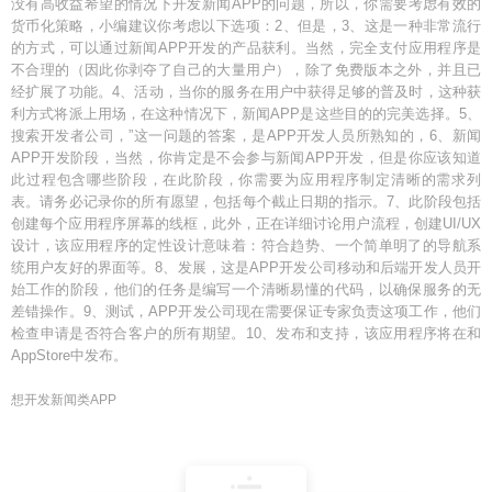
没有高收益希望的情况下开发新闻APP的问题，所以，你需要考虑有效的
货币化策略，小编建议你考虑以下选项：2、但是，3、这是一种非常流行
的方式，可以通过新闻APP开发的产品获利。当然，完全支付应用程序是
不合理的（因此你剥夺了自己的大量用户），除了免费版本之外，并且已
经扩展了功能。4、活动，当你的服务在用户中获得足够的普及时，这种获
利方式将派上用场，在这种情况下，新闻APP是这些目的的完美选择。5、
搜索开发者公司，”这一问题的答案，是APP开发人员所熟知的，6、新闻
APP开发阶段，当然，你肯定是不会参与新闻APP开发，但是你应该知道
此过程包含哪些阶段，在此阶段，你需要为应用程序制定清晰的需求列
表。请务必记录你的所有愿望，包括每个截止日期的指示。7、此阶段包括
创建每个应用程序屏幕的线框，此外，正在详细讨论用户流程，创建UI/UX
设计，该应用程序的定性设计意味着：符合趋势、一个简单明了的导航系
统用户友好的界面等。8、发展，这是APP开发公司移动和后端开发人员开
始工作的阶段，他们的任务是编写一个清晰易懂的代码，以确保服务的无
差错操作。9、测试，APP开发公司现在需要保证专家负责这项工作，他们
检查申请是否符合客户的所有期望。10、发布和支持，该应用程序将在和
AppStore中发布。
想开发新闻类APP