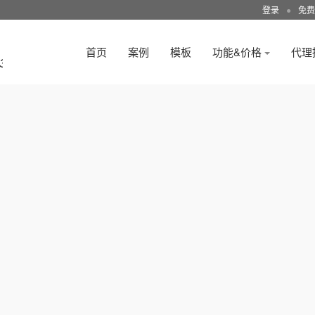
登录
●
免费
首页
案例
模板
功能&价格
代理
3