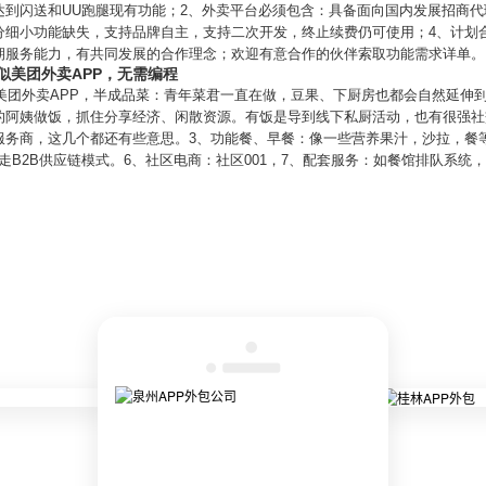
达到闪送和UU跑腿现有功能；2、外卖平台必须包含：具备面向国内发展招商代
分细小功能缺失，支持品牌自主，支持二次开发，终止续费仍可使用；4、计划
期服务能力，有共同发展的合作理念；欢迎有意合作的伙伴索取功能需求详单。
似美团外卖APP，无需编程
似美团外卖APP，半成品菜：青年菜君一直在做，豆果、下厨房也都会自然延伸到
的阿姨做饭，抓住分享经济、闲散资源。有饭是导到线下私厨活动，也有很强社
服务商，这几个都还有些意思。3、功能餐、早餐：像一些营养果汁，沙拉，餐
：走B2B供应链模式。6、社区电商：社区001，7、配套服务：如餐馆排队系统