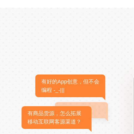
有好的App创意，但不会
编程 -_-|||
有商品货源，怎么拓展
移动互联网客源渠道？