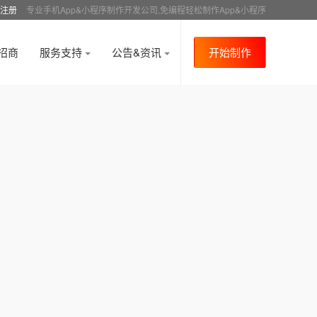
注册
专业手机App&小程序制作开发公司,免编程轻松制作App&小程序
招商
服务支持
公告&资讯
开始制作