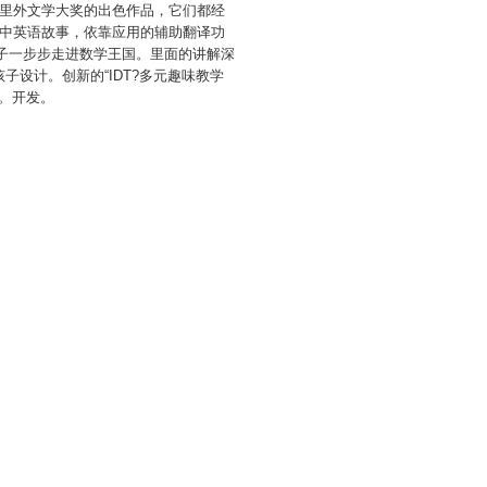
里外文学大奖的出色作品，它们都经
中英语故事，依靠应用的辅助翻译功
孩子一步步走进数学王国。里面的讲解深
子设计。创新的“IDT?多元趣味教学
。开发。