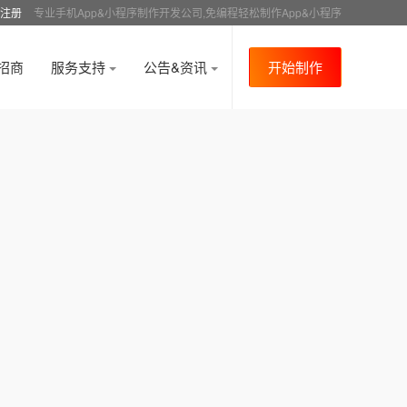
注册
专业手机App&小程序制作开发公司,免编程轻松制作App&小程序
招商
服务支持
公告&资讯
开始制作