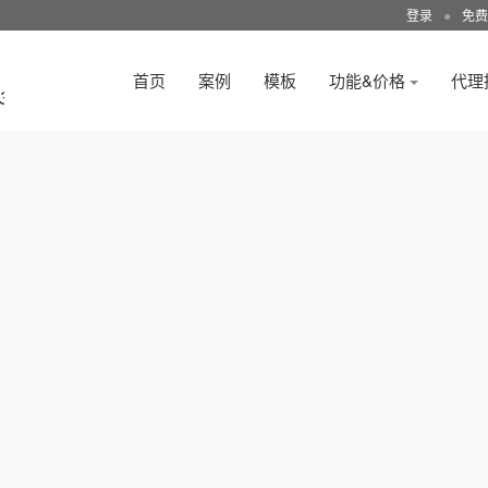
登录
●
免费
首页
案例
模板
功能&价格
代理
3