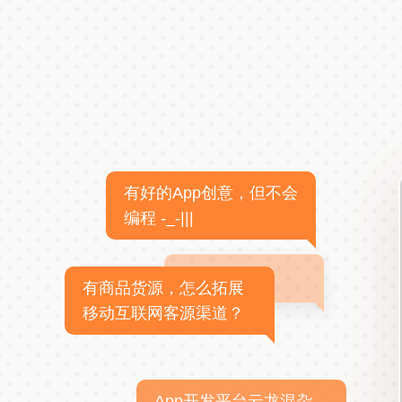
有好的App创意，但不会
编程 -_-|||
有商品货源，怎么拓展
移动互联网客源渠道？
App开发平台云龙混杂，