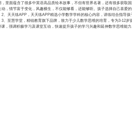
用，里面蕴含了很多中英语高品质绘本故事，不但有世界名著，还有很多获取国
生动，情节富于变化，风趣横生，不仅能够看，还能够听。孩子选择自己喜爱的
2、天天练APP，天天练APP精选小学数学学科的核心内容，讲练结合指导
3、至慧学堂，精锐教育旗下品牌，致力于少儿数学思维的培育，专为3-12岁孩
班讲课，强调积极学习及课堂互动，快速提升孩子的学习兴趣和延伸数学思维能力