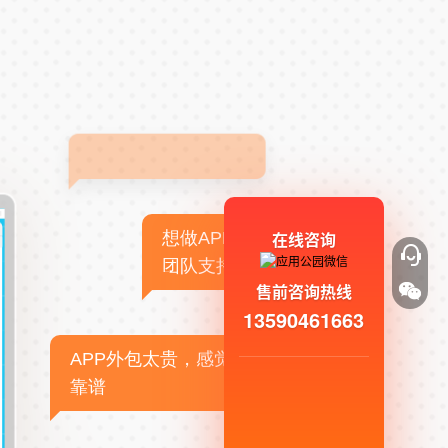
在线咨询
想做APP，但没有技术
团队支持
售前咨询热线
13590461663
APP外包太贵，感觉不
靠谱