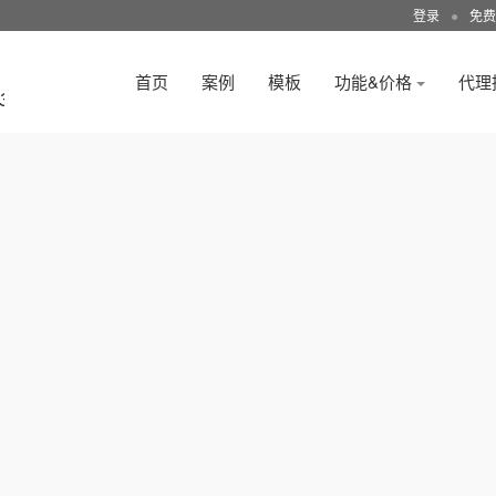
登录
●
免费
首页
案例
模板
功能&价格
代理
3