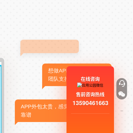
想做APP，但没有技术
在线咨询
团队支持
售前咨询热线
13590461663
APP外包太贵，感觉不
靠谱