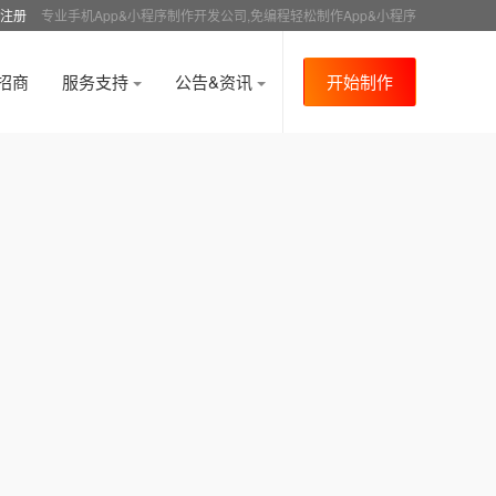
注册
专业手机App&小程序制作开发公司,免编程轻松制作App&小程序
招商
服务支持
公告&资讯
开始制作