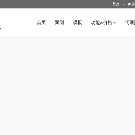
登录
●
免费
首页
案例
模板
功能&价格
代理
3