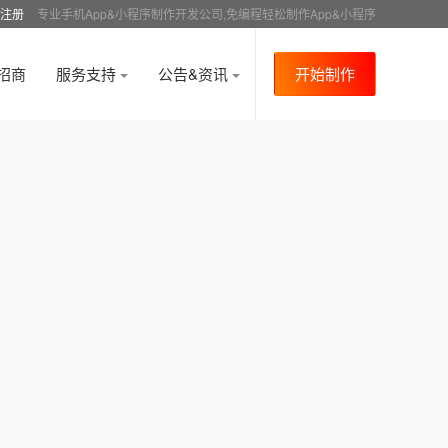
注册
专业手机App&小程序制作开发公司,免编程轻松制作App&小程序
招商
服务支持
公告&资讯
开始制作