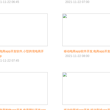
1-11-22 06:45
2021-11-22 07:00
电商app开发软件,小型跨境电商开
移动电商app软件开发,电商app开
p
2021-11-22 08:00
1-11-22 07:45