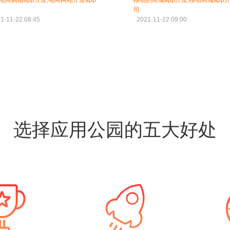
电商购物app开发,电商网站开发app
移动的商城app开发,移动商城app
司
1-11-22 08:45
2021-11-22 09:00
选择应用公园的五大好处