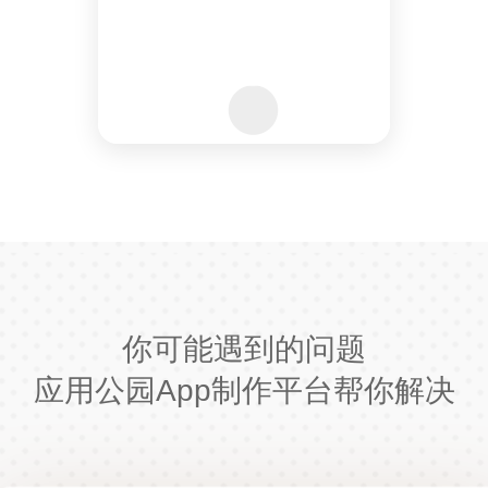
你可能遇到的问题
应用公园App制作平台帮你解决