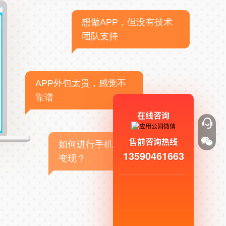
想做APP，但没有技术
团队支持
APP外包太贵，感觉不
靠谱
在线咨询
售前咨询热线
如何进行手机APP商业
13590461663
变现？