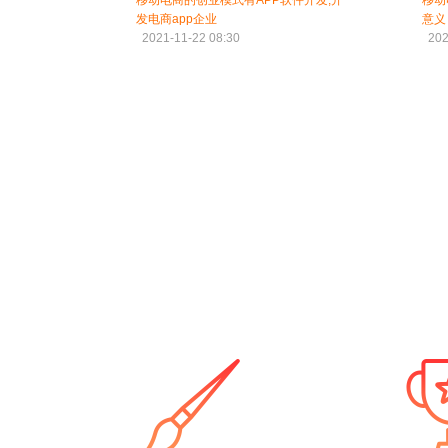
移动电商的创业模式有APP软件开发,开
移动
发电商app企业
意义
2021-11-22 08:30
202