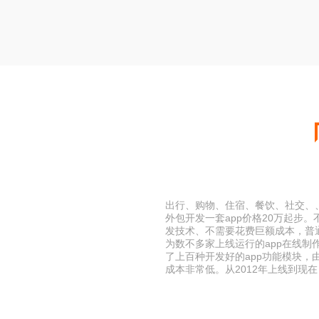
出行、购物、住宿、餐饮、社交、、
外包开发一套app价格20万起步
发技术、不需要花费巨额成本，普
为数不多家上线运行的app在线
了上百种开发好的app功能模块，
成本非常低。从2012年上线到现