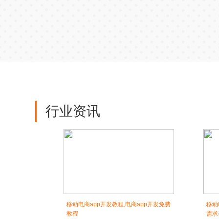
行业资讯
移动电商app开发教程,电商app开发免费
移动
教程
需求