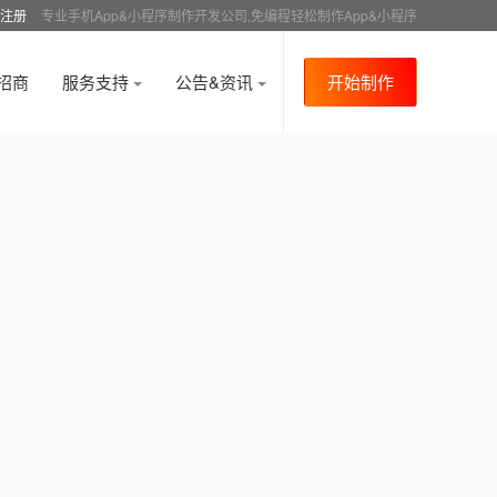
注册
专业手机App&小程序制作开发公司,免编程轻松制作App&小程序
招商
服务支持
公告&资讯
开始制作