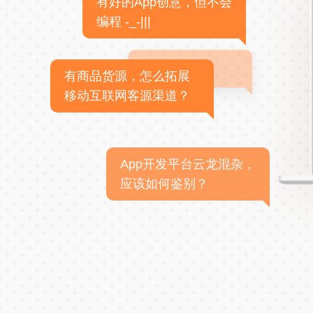
有好的App创意，但不会
编程 -_-|||
有商品货源，怎么拓展
移动互联网客源渠道？
App开发平台云龙混杂，
应该如何鉴别？