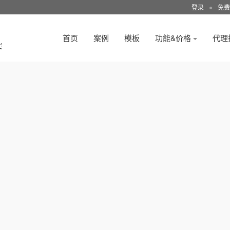
登录
●
免费
首页
案例
模板
功能&价格
代理
3