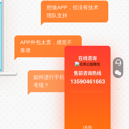
想做APP，但没有技术
团队支持
APP外包太贵，感觉不
靠谱
在线咨询
售前咨询热线
如何进行手机APP商业
13590461663
变现？
[关闭]