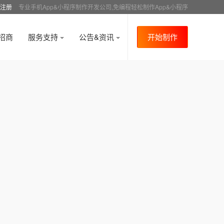
注册
专业手机App&小程序制作开发公司,免编程轻松制作App&小程序
招商
服务支持
公告&资讯
开始制作