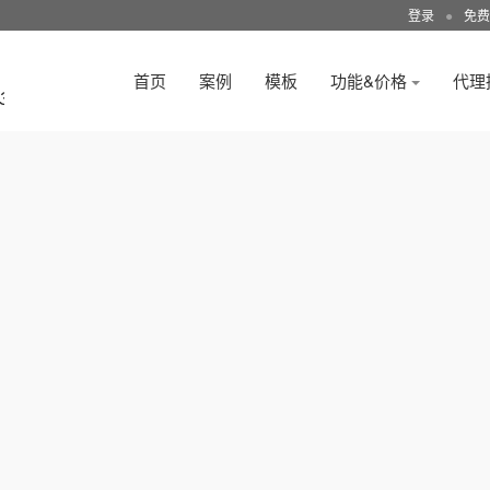
登录
●
免费
首页
案例
模板
功能&价格
代理
3