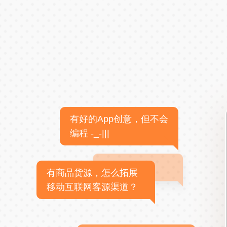
有好的App创意，但不会
编程 -_-|||
有商品货源，怎么拓展
移动互联网客源渠道？