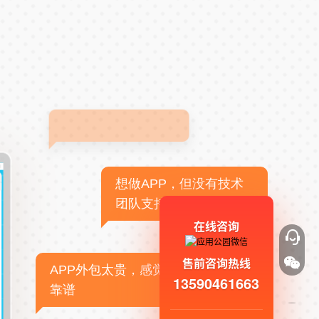
想做APP，但没有技术
团队支持
在线咨询
售前咨询热线
APP外包太贵，感觉不
13590461663
靠谱