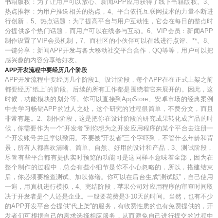
书籍版权：为了让用户可以放心、新闻APP应用获得了线下书籍版权。3、
热点推荐：为用户推送相关的热点，4、平台依托互联网技术的力量不断进
行创新，5、热点话题：为了提高平台与用户互动性，它会在每日的整点时
分提供多个热门话题，而用户可以在线参与互动。6、VIP会员：新闻APP
制作设置了VIP会员机制，7、而社区的小伙伴可以在线进行点评、**。8、
一键分享：新闻APP开发与各大移动社交平台合作，QQ等等，用户可以把
感兴趣的内容分享给好友。
APP开发流程中要经历几个阶段
APP开发流程中要经历几个阶段1、设计阶段，每个APP在在正式上架之前
都要经历“纸上”的阶段。后续的所有工作都是围绕着它来展开的。因此，这
时候，功能模块的划分等。你可以直接到AppStore、安卓市场的经典案例
中去学习畅销APP的过人之处，这个研究的过程很简单，不费分文，而且
非常有趣。2、制作阶段，这是把你在设计阶段的研究成果转化成产品的时
候，你需要作为一个“开发者”到你想为之开发应用程序的某个平台去注册一
个开发账号并且学以致用。不要被“开发者”三个字吓到，不管什么年龄和背
景，所有人都喜欢清晰、简单、自然、好用的设计和产品，3、测试阶段，
尽管有些平台都有提供实时预览的功能可是这同样不意味着全部，因为在
整个制作的过程中，总会有些小细节是你不小心忽略的，所以，搭建结束
后，你必须要检查测试、加以修缮。你可以在后台生成“测试版”，自己使用
一遍，用真机进行模拟，4、完结阶段，苹果公司对应用程序的审查时间取
决于开发者是个人还是企业。一般要花费是3-10天的时间。当然，也有不少
的APP开发平台会提供“代上架”的服务，有收费性质的也有免费提供的，开
发者们可根据自己的需求选择相应服务，从而避免自己进行提交的过程中