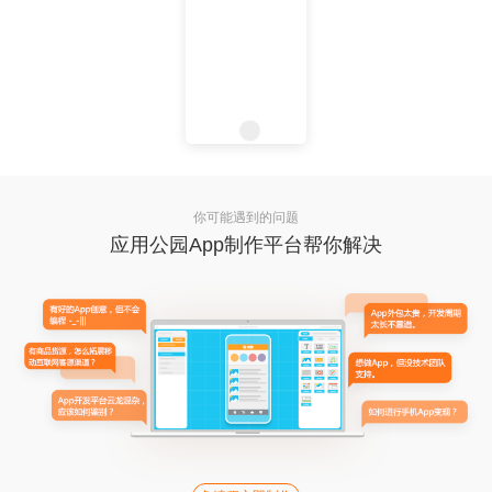
你可能遇到的问题
应用公园App制作平台帮你解决