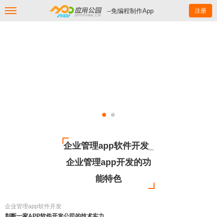
--免编程制作App
注册
企业管理app软件开发_
企业管理app开发的功
能特色
企业管理app软件开发
判断一家APP软件开发公司的技术实力