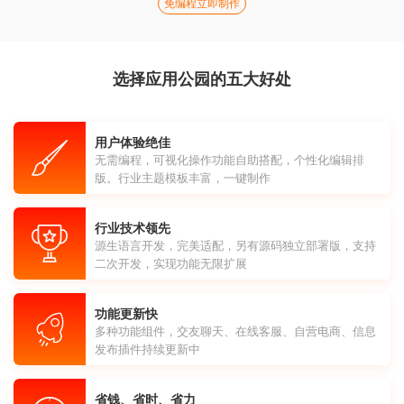
免编程立即制作
选择应用公园的五大好处
用户体验绝佳
无需编程，可视化操作功能自助搭配，个性化编辑排
版。行业主题模板丰富，一键制作
行业技术领先
源生语言开发，完美适配，另有源码独立部署版，支持
二次开发，实现功能无限扩展
功能更新快
多种功能组件，交友聊天、在线客服、自营电商、信息
发布插件持续更新中
省钱、省时、省力