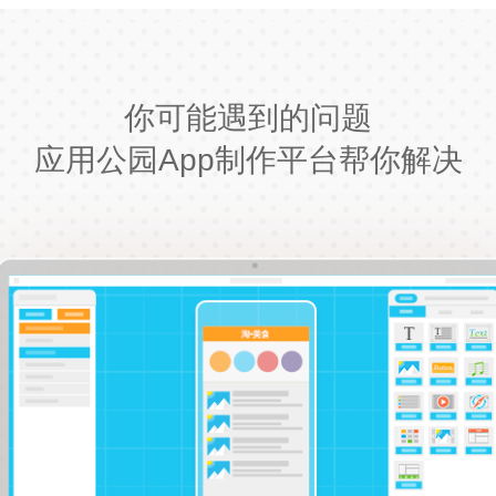
你可能遇到的问题
应用公园App制作平台帮你解决