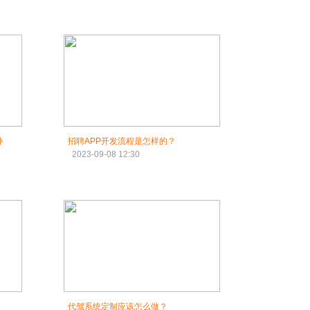
种
招聘APP开发流程是怎样的？
2023-09-08 12:30
代驾系统定制应该怎么做？