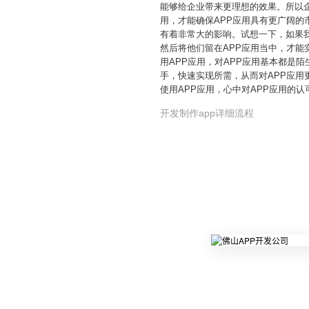
能够给企业带来更理想的效果。所以企
用，才能确保APP应用具有更广阔的
有着非常大的影响。试想一下，如果我
然后将他们留在APP应用当中，才能
用APP应用，对APP应用基本都是
手，快速实现所需，从而对APP应用
使用APP应用，心中对APP应用的
开发制作app详细流程