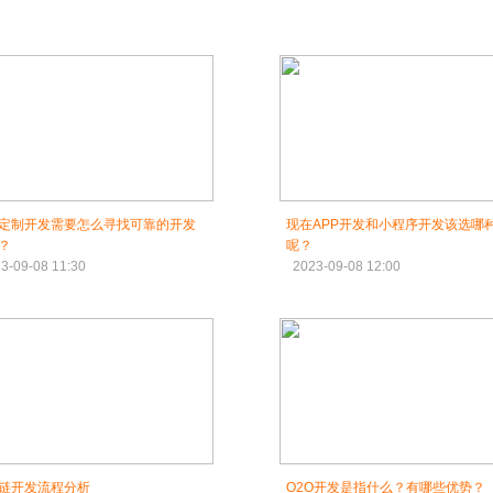
P定制开发需要怎么寻找可靠的开发
现在APP开发和小程序开发该选哪
？
呢？
3-09-08 11:30
2023-09-08 12:00
链开发流程分析
O2O开发是指什么？有哪些优势？