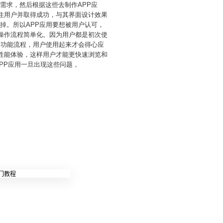
需求，然后根据这些去制作APP应
留住用户并取得成功，与其界面设计效果
掉。所以APP应用要想被用户认可，
和操作流程简单化。因为用户都是初次使
的功能流程，用户使用起来才会得心应
的性能体验，这样用户才能更快速浏览和
PP应用一旦出现这些问题，