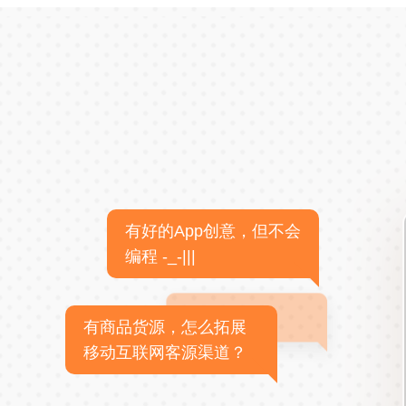
有好的App创意，但不会
编程 -_-|||
有商品货源，怎么拓展
移动互联网客源渠道？