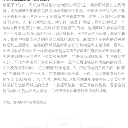
侧重于“积分”。即积分商城是专做为消化“积分”这一奖励而特设的在线商
城，会员能够应用积分兑换商城橱窗陈列的礼物，全部换取全过程客户除
开消费积分而不容易另一个造成新的消費成本费。这里，商城是以便“积
分”而存有。2、积分商城的第二种了解，侧重于“商城”。即积分商城是一个
能够在网上消费这一全过程造成“积分奖励”的商城。这里商城的存有实际意
义并不是是以便消化这种积分，如商城积分、VIP卡及会员标准，商城的积
分，指客户根据支付选购商品交易取得成功后，商城对淘宝买家的这种购
物返利主题活动。全部的商城货品都参加积分购物返利主题活动，返利占
比依据会员等级的不一样退还高于货品零售价的0.3%(附表会员政策优惠)。
客户得到的积分能够再下多次买东西中，立即做为现钱抵用。客户得到的
积分，可按本标准再下多次买东西中，立即抵用现钱选购商城内的货品。
积分状况以“我的帐户-积分明细”纪录起算。3、积分商城的三种了解，将“积
分”与“商城”中合在一块儿，二者相辅相成关联。不仅，网址能够造成积分
的“积分奖励”标准，与此同时，网址也出示货品的展现服务平台，会员能够
根据积分选购商城上的货品，一起还可以按一切正常价钱售卖。要是会员
对商城内的货品不令人满意，可以申请办理积分转换成现钱换取。
同城开发购物app有哪些意义