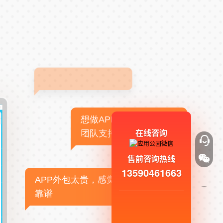
想做APP，但没有技术
在线咨询
团队支持
售前咨询热线
13590461663
APP外包太贵，感觉不
靠谱