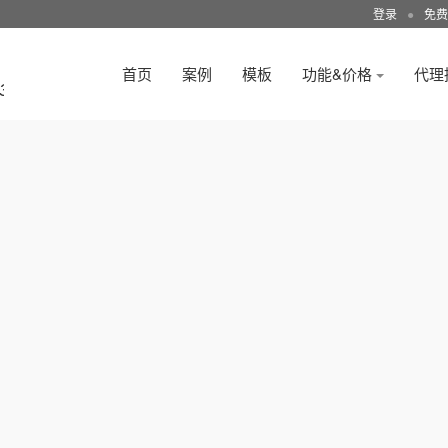
登录
●
免费
首页
案例
模板
功能&价格
代理
3