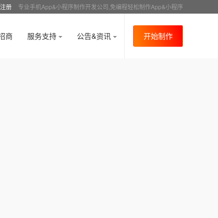
注册
专业手机App&小程序制作开发公司,免编程轻松制作App&小程序
招商
服务支持
公告&资讯
开始制作