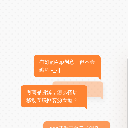
有好的App创意，但不会
编程 -_-|||
有商品货源，怎么拓展
移动互联网客源渠道？