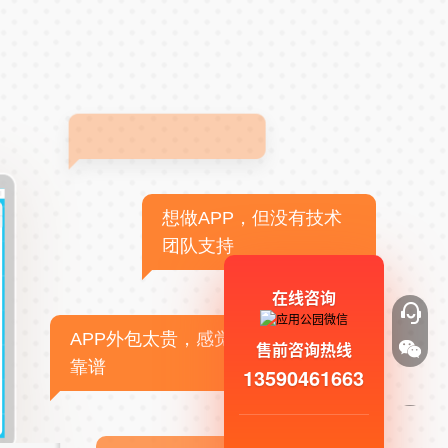
想做APP，但没有技术
团队支持
在线咨询
APP外包太贵，感觉不
售前咨询热线
靠谱
13590461663