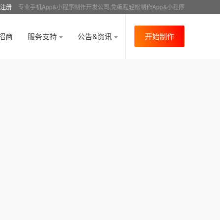
注册
专业手机App&小程序制作开发公司,免编程轻松制作App&小程序
招商
服务支持
公告&资讯
开始制作