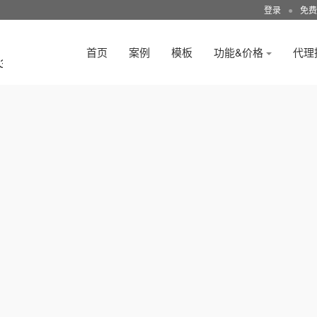
登录
●
免费
首页
案例
模板
功能&价格
代理
3