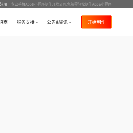
注册
专业手机App&小程序制作开发公司,免编程轻松制作App&小程序
招商
服务支持
公告&资讯
开始制作