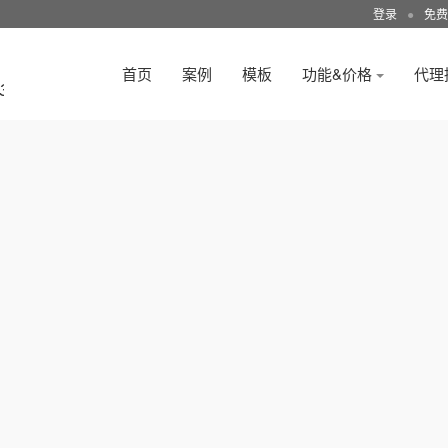
登录
●
免费
首页
案例
模板
功能&价格
代理
3