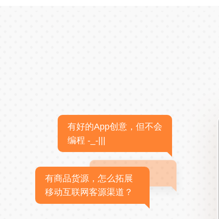
有好的App创意，但不会
编程 -_-|||
有商品货源，怎么拓展
移动互联网客源渠道？