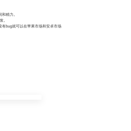
间和精力。
发。
有bug就可以在苹果市场和安卓市场