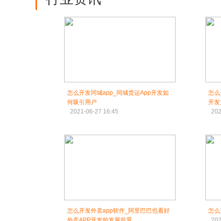
怎么开发同城app_同城货运App开发如
怎么
何吸引用户
开发
2021-06-27 16:45
202
怎么开发外卖app软件_阿里巴巴也看好
怎么
外卖APP开发的发展前景
202