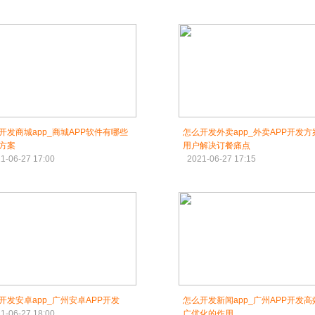
开发商城app_商城APP软件有哪些
怎么开发外卖app_外卖APP开发方
方案
用户解决订餐痛点
1-06-27 17:00
2021-06-27 17:15
开发安卓app_广州安卓APP开发
怎么开发新闻app_广州APP开发高
1-06-27 18:00
广优化的作用