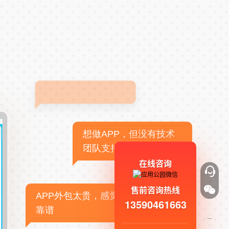
想做APP，但没有技术
团队支持
在线咨询
售前咨询热线
APP外包太贵，感觉不
13590461663
靠谱