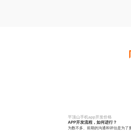
平顶山手机app开发价格
APP开发流程，如何进行？
为数不多、前期的沟通和评估是为了