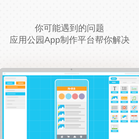
你可能遇到的问题
应用公园App制作平台帮你解决