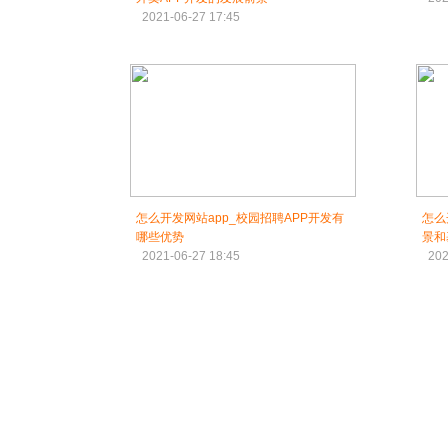
2021-06-27 17:45
怎么开发网站app_校园招聘APP开发有
怎么
哪些优势
景和
2021-06-27 18:45
202