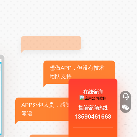
想做APP，但没有技术
团队支持
在线咨询
APP外包太贵，感觉不
售前咨询热线
靠谱
13590461663