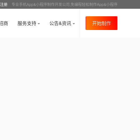
注册
专业手机App&小程序制作开发公司,免编程轻松制作App&小程序
招商
服务支持
公告&资讯
开始制作