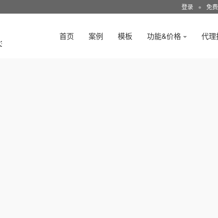
登录
●
免费
首页
案例
模板
功能&价格
代理
3