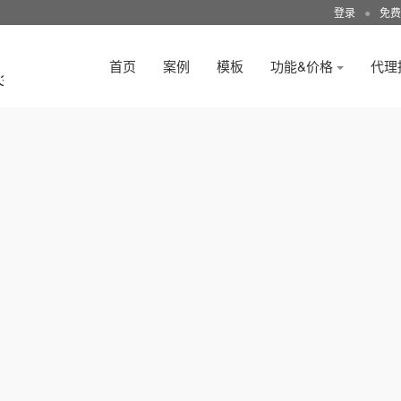
登录
●
免费
首页
案例
模板
功能&价格
代理
3