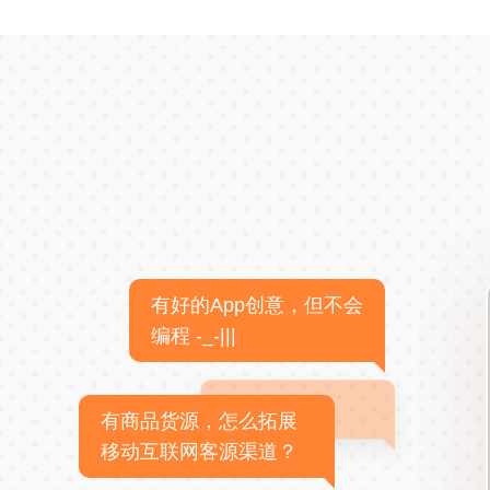
有好的App创意，但不会
编程 -_-|||
有商品货源，怎么拓展
移动互联网客源渠道？