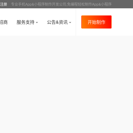
注册
专业手机App&小程序制作开发公司,免编程轻松制作App&小程序
招商
服务支持
公告&资讯
开始制作