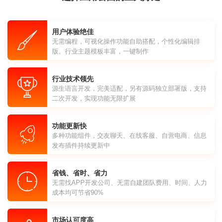
用户体验绝佳
无需编程，可视化操作功能自助搭配，个性化编辑排
版。行业主题模板丰富，一键制作
行业技术领先
源生语言开发，完美适配，另有源码独立部署版，支持
二次开发，实现功能无限扩展
功能更新快
多种功能组件，交友聊天、在线客服、自营电商、信息
发布插件持续更新中
省钱、省时、省力
无需找APP开发公司、无需自建团队费用、时间、人力
成本均可节省90%
市场认可度高