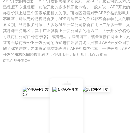
APP开发的终定价，APP开发的终定价涉及到一家APP开发公司的技术成
熟程度即专业程度，功能开发的多少和开发市场。一般来说，APP开发的
终定价跟上述三个因素成正相关关系。而地区因素对于APP价格的影响并
不显著，所以无论是否是合肥，APP定制开发的价钱都不会有特别大的明
显区别。只是很多时候，大多数APP开发公司都会在北上广深多一些，尤
其是珠三角地区，其中广州算得上开发公司多的地方了。关于开发价格你
可以前往公司官网进行QQ，或者电话，或者留言，或者直接在网页上，更
甚者当场前去APP开发公司的方式进行洽谈咨询，只有让APP开发公司了
解了你的需求，才能够定制功能表进行APP价格的估算。一般来说，APP
开发的价格区间跨度比较大，少则几千，多则几十几百万都有
南昌APP开发公司