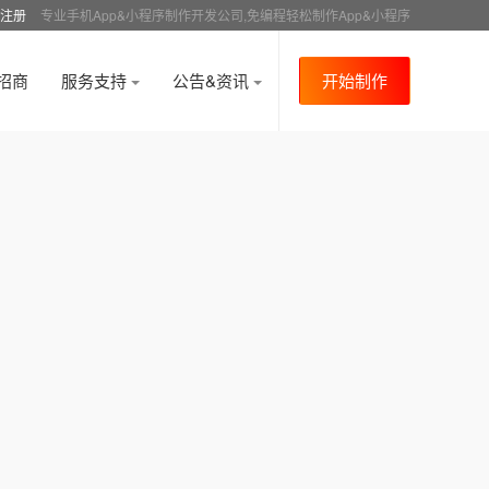
注册
专业手机App&小程序制作开发公司,免编程轻松制作App&小程序
招商
服务支持
公告&资讯
开始制作