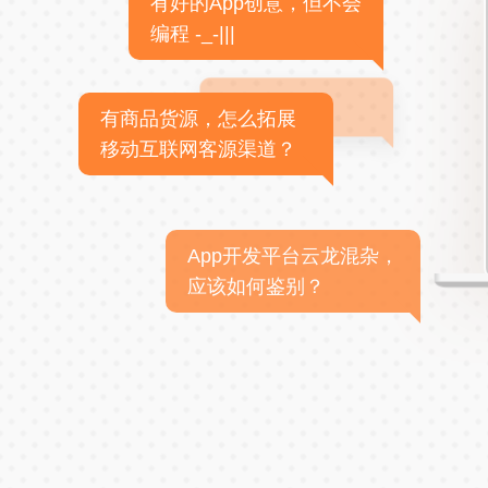
有好的App创意，但不会
编程 -_-|||
有商品货源，怎么拓展
移动互联网客源渠道？
App开发平台云龙混杂，
应该如何鉴别？