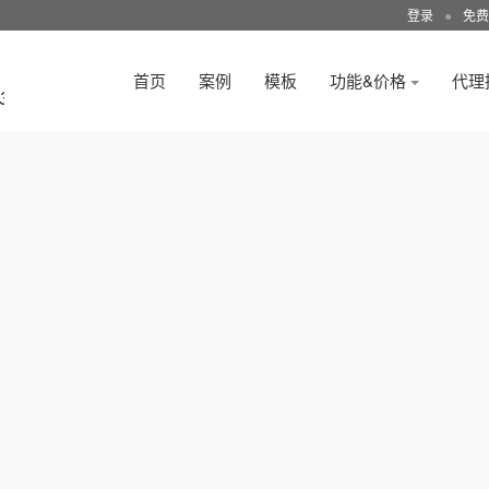
登录
●
免费
首页
案例
模板
功能&价格
代理
3