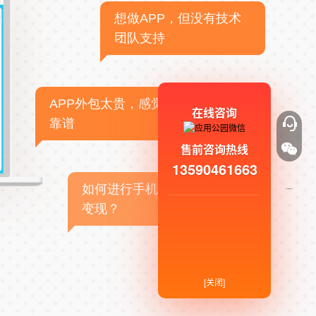
想做APP，但没有技术
团队支持
APP外包太贵，感觉不
在线咨询
靠谱
售前咨询热线
13590461663
如何进行手机APP商业
变现？
[关闭]