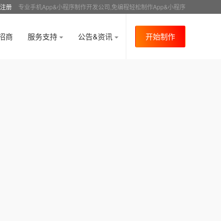
注册
专业手机App&小程序制作开发公司,免编程轻松制作App&小程序
招商
服务支持
公告&资讯
开始制作