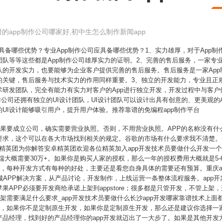
的app制作公司哪家好,初中生怎么制作新闻app
应具备哪些优势？专业App制作公司应具备哪些优势？1、实力雄厚，对于App制
队等等这些都是App制作公司雄厚实力的证明。2、完善的售后服务，一家专业
队的开发实力，也要能够为企业客户提供完善的售后服务。售后服务是一家App
关键，售后服务与技术实力的作用同样重要。3、独立的开发能力，专业且正规
术研发团队，完全有能力有实力对客户的App进行独立开发，开发过程中与客户
公司还拥有独立的UI设计团队，UI设计团队可以设计出具有创意的、更美观的Ap
UI设计能够吸引用户，提升用户体验。推荐靠谱的免编程app制作平台
如果要成立公司，确实需要营业执照。否则，不用营业执照。APP的名称没有
大市场找到相关的规定。谷歌的市场有什么要求我不清楚。----------------------------
----------------------安卓精英团为你解答安卓精英团欢迎各位精英加入app开发技术员要
c端大概需要30万+。如果你是购买人家的授权，那么一年的授权费用大概就是5-6
来，每种开发方式有每种的好处，主要还是看您自身具体的需要还有预算。重庆ap
城APP解决方案，从产品讨论，开发制作，上线运营一条整体流程服务。app开
果APP必须要开发商给承诺上架到appstore；很多都是只管开发，不管上
上架需要满足什么要求_app开发技术员要做什么长沙app开发哪家靠谱技术上
需要，如果你不是定制原生开发，如果你是定制原生开发，那么还是建议你选择一
产品经理，找到好的产品经理你的app开发就迈出了一大步了。如果是其他开发