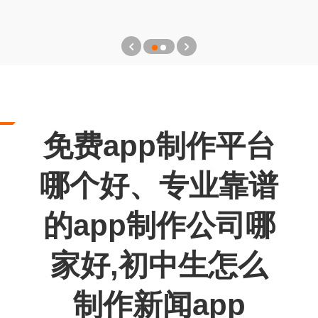
免费app制作平台
哪个好、专业靠谱
的app制作公司哪
家好,初中生怎么
制作新闻app