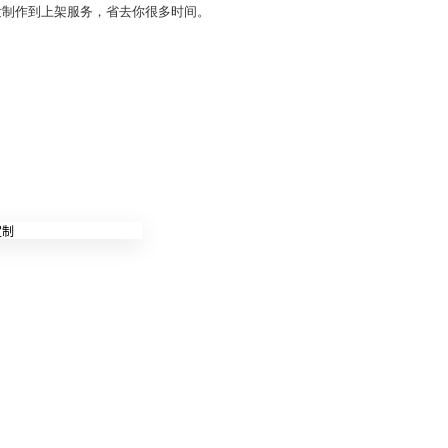
发制作到上架服务，省去你很多时间。