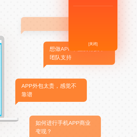
[关闭]
想做APP，但没有技术
团队支持
APP外包太贵，感觉不
靠谱
如何进行手机APP商业
变现？