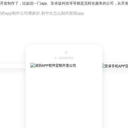
的开发制作了，比如说一门app、安卓益科技等等都是流程化服务的公司，从开
的app制作公司哪家好,初中生怎么制作新闻app