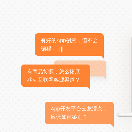
有好的App创意，但不会
编程 -_-|||
有商品货源，怎么拓展
移动互联网客源渠道？
App开发平台云龙混杂，
应该如何鉴别？