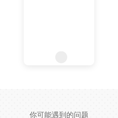
你可能遇到的问题