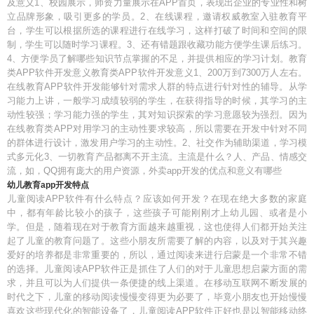
及意义1、校园展示，师资力量展示在APP首页，表现出企业的专业性和树
立品牌形象，吸引更多的学员。2、在线课程，邀请权威教室入驻教育平
台，学生可以根据所选的课程进行在线学习，这样打破了时间和空间的限
制，学生可以随时学习课程。3、还有错题跟收藏功能方便学生课后练习。
4、方便学员了解哪些知识节点掌握的不足，并提供相应的学习计划。教育
类APP软件开发意义教育类APP软件开发意义1、200万到7300万人左右。
在线教育APP软件开发能够针对需求人群的特点进行针对性的辅导。从学
习能力上讲，一般学习成绩较弱的学生，在获得指导的时候，其学习的主
动性较强；学习能力强的学生，其对知识探索的学习意愿较为强烈。因为
在线教育类APP对用学习的主动性要求较高，所以需要在开发中针对不同
的群体进行设计，激发用户学习的主动性。2、社交作为辅助渠道，学习模
式多元化3、一切教育产品都离不开主流。主流是什么？人、产品、情感交
流，如，QQ拥有庞大的用户资源，外卖app开发的优点和意义有哪些
幼儿教育app开发特点
儿童阅读APP软件有什么特点？应该如何开发？在现在绝大多数的家庭
中，都有年龄比较小的孩子，这些孩子可能刚刚才上幼儿园、或者是小
学。但是，随着现在对于教育方面越来越重视，这也使得人们都开始关注
起了儿童的教育问题了。这些小朋友所需要了解的内容，以及对于其兴趣
爱好的培养都是非常重要的，所以，通过阅读来进行启蒙是一个非常不错
的选择。儿童阅读APP软件正是抓住了人们的对于儿童思想启蒙方面的需
求，并且可以为人们提供一条便捷的线上渠道。在移动互联网不断发展的
时代之下，儿童的移动阅读慢慢变得更为必要了，毕竟小朋友也开始慢慢
喜欢这些现代化的智能设备了，儿童阅读APP软件正好也是以智能移动终