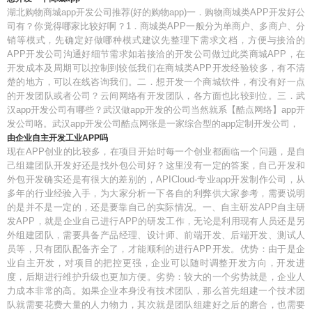
湖北购物商城app开发公司推荐(好的购物app)一．购物商城类APP开发好公
司有？你觉得哪家比较好啊？1．商城类APP一般分为单商户、多商户、分
销等模式，先确定好做哪种模式建议先整理下需求文档，方便与接洽的
APP开发公司沟通好细节需求如若接洽的开发公司做过此类商城APP，在
开发成本及周期可以控制到较低我们在商城类APP开发经验较多，有不清
楚的地方，可以在线咨询我们。二．想开发一个商城软件，有没有好一点
的开发团队或者公司？云间网络有开发团队，各方面也比较到位。三．武
汉app开发公司有哪些？武汉做app开发的公司当然就系【酷点网络】app开
发公司咯。武汉app开发公司酷点网张是一家综合型的app定制开发公司，
由企业自主开发工业APP吗
现在APP创业的比较多，在项目开始时每一个创业都面临一个问题，是自
己组建团队开发好还是找外包公司好？这里没有一定的答案，自己开发和
外包开发确实还是有很大的差别的，APICloud-专业app开发制作公司，从
多年的行业经验入手，为大家分析一下各自的利弊供大家参考，需要说明
的是并不是一定的，还是要靠自己的实际情况。一、自主研发APP自主研
发APP，就是企业自己进行APP的研发工作，无论是利用现有人员还是另
外组建团队，需要具备产品经理、设计师、前端开发、后端开发、测试人
员等，只有团队配备齐全了，才能顺利的进行APP开发。优势：由于是企
业自主开发，对项目的把控更强，企业可以随时调整开发方向，开发进
度，后期进行维护升级也更加方便。劣势：较大的一个劣势就是，企业人
力成本非常的高。如果企业本身没有技术团队，那么首先组建一个技术团
队就需要花费大量的人力物力，其次就是团队组建好之后的磨合，也需要