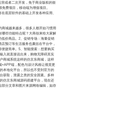
业运营或者二次开发，免于商业版权的烦
为开源免费项目，移动端为增值项目。
发者在底层软件的基础上开发各种应用、
的商城越来越多，很多人都开始习惯用
有哪些功能特点呢？大商创来给大家解
的低价商品。2、促销专场：海量促销
酒店预订等生活服务也囊括在平台中，
得便捷简单。5、智能搜索：想要购买
输入就直接说出来，购物无障碍其实
户商城系统这样的仿京东商城，这样
+APP端，配色与设计风格让视觉更
的本地化平台，所以也不受到官方的
台获取，泄露之类的安全因素。多种
的仿京东商城源码搭建平台，现在还
创来源。本站部分文章和图片来源网络编辑，如存