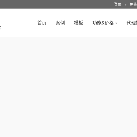
登录
●
免费
首页
案例
模板
功能&价格
代理
3