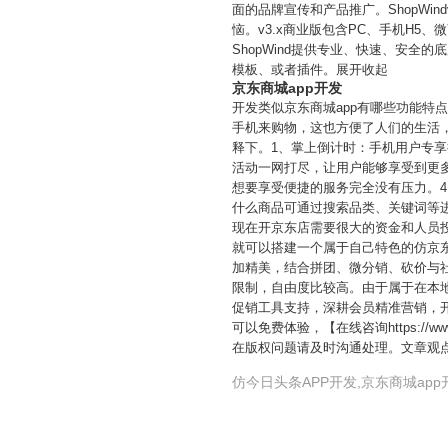
面的品牌宣传和产品推广。ShopW
恼。v3.x商业版包含PC、手机H5、
ShopWind提供专业、快速、安
模板、或者插件。展开收起
京东商城app开发
开发类似京东商城app有哪些功能
手机来购物，这也方便了人们的生活
释下。1、掌上倒计时：手机用户专
活动一网打尽，让用户能够享受到更
想要享受便捷的服务完全没有压力。
什么商品可通过搜索品类、关键词等
现在开京东店需要很大的资金和人员
就可以搭建一个属于自己特色的仿京东
加精美，结合拼团、微分销、砍价与
限制，自由度比较高。由于属于在本
促销工具支持，深耕会员精准营销，
可以免费体验，【在线咨询https://w
在版权问题请及时沟通处理。文章观
仿今日头条APP开发,京东商城app