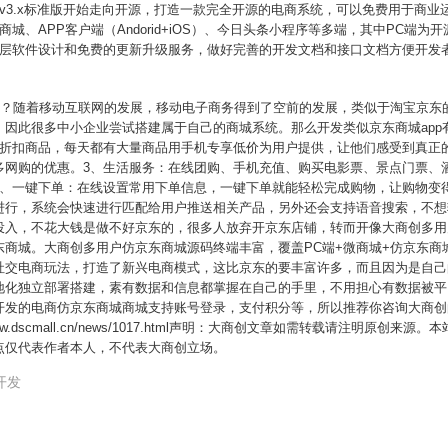
indv3.x标准版开始走向开源，打造一款完全开源的电商系统，可以免费用于商
微商城、APP客户端（Andorid+iOS）、今日头条小程序等多端，其中PC端
全的底层软件设计和免费的更新升级服务，做好完善的开发文档和接口文档方便开
特点？随着移动互联网的发展，移动电子商务得到了空前的发展，类似于淘宝京东
，因此很多中小企业尝试搭建属于自己的商城系统。那么开发类似京东商城app
享折扣商品，每天都有大量商品用手机专享低价为用户提供，让他们感受到真正
多网购的优惠。3、生活服务：在线团购、手机充值、购买电影票、景点门票、
4、一键下单：在线设置常用下单信息，一键下单就能轻松完成购物，让购物变
进行，系统会快速进行匹配给用户推送相关产品，另外还会支持语音搜索，不想
投入，不花大钱是做不好京东的，很多人放弃开京东店铺，转而开像大商创多用
商城。大商创多用户仿京东商城源码终端丰富，覆盖PC端+微商城+仿京东商城
社交电商玩法，打造了新兴电商模式，这比京东的要丰富许多，而且因为是自己
地化独立部署搭建，素有数据和信息都掌握在自己的手里，不用担心有数据被平
开发的电商仿京东商城商城支持账号登录，支付积分等，所以推荐你咨询大商创
ww.dscmall.cn/news/1017.html声明：大商创文章如需转载请注明原
点仅代表作者本人，不代表大商创立场。
开发