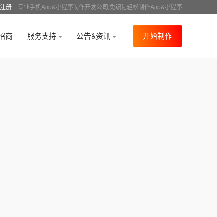
注册
专业手机App&小程序制作开发公司,免编程轻松制作App&小程序
招商
服务支持
公告&资讯
开始制作