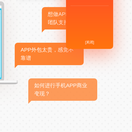
想做APP，但没有技术
团队支持
[关闭]
APP外包太贵，感觉不
靠谱
如何进行手机APP商业
变现？