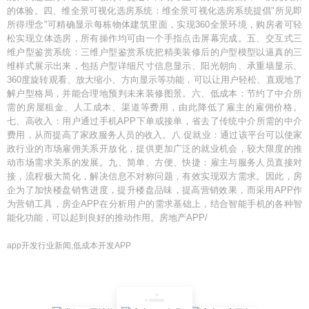
的体验。四、维全景可视化选房系统：维全景可视化选房系统提倡"所见即
所得理念"可精确显示每栋物体建筑里面，实现360全景环境，购房者可轻
松实现立体选房，所有操作均可由一个手指点击屏幕完成。五、交互式三
维户型鉴赏系统：三维户型鉴赏系统把精美装修后的户型模型以逼真的三
维样式展示出来，包括户型详细尺寸信息显示、阳光朝向、承重墙显示、
360度旋转观看、放大缩小、方向显示等功能，可以让用户轻松、直观地了
解户型格局，并能合理地预判未来装修图景。六、低成本：节约了中介所
需的房屋租金、人工成本、渠道等费用，由此降低了雇主的雇佣价格。
七、高收入：用户通过手机APP下单或接单，省去了传统中介所需的中介
费用，从而提高了家政服务人员的收入。八.促就业：通过该平台可以使家
政行业的市场雇佣关系开放化，提供更加广泛的就业机会，较大限度的推
动市场需求关系的发展。九、简单、方便、快捷：雇主与服务人员直接对
接，流程极大简化，解决信息不对称问题，有效实现双方需求。因此，房
企为了加快楼盘销售进度，提升楼盘品味，提高营销效果，而采用APP作
为营销工具，房企APP在分析用户的需求基础上，结合智能手机的各种智
能化功能，可以起到良好的推动作用。房地产APP/
app开发行业新闻,低成本开发APP