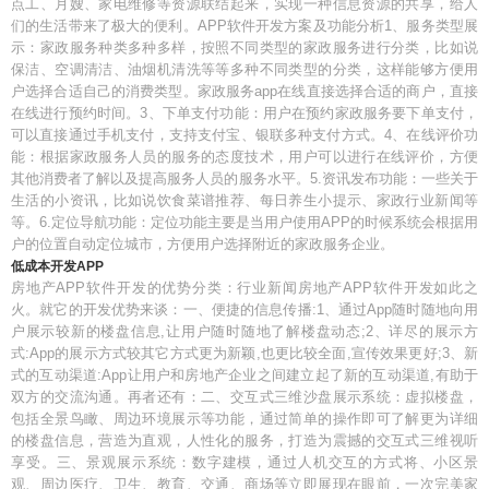
点工、月嫂、家电维修等资源联结起来，实现一种信息资源的共享，给人
们的生活带来了极大的便利。APP软件开发方案及功能分析1、服务类型展
示：家政服务种类多种多样，按照不同类型的家政服务进行分类，比如说
保洁、空调清洁、油烟机清洗等等多种不同类型的分类，这样能够方便用
户选择合适自己的消费类型。家政服务app在线直接选择合适的商户，直接
在线进行预约时间。3、下单支付功能：用户在预约家政服务要下单支付，
可以直接通过手机支付，支持支付宝、银联多种支付方式。4、在线评价功
能：根据家政服务人员的服务的态度技术，用户可以进行在线评价，方便
其他消费者了解以及提高服务人员的服务水平。5.资讯发布功能：一些关于
生活的小资讯，比如说饮食菜谱推荐、每日养生小提示、家政行业新闻等
等。6.定位导航功能：定位功能主要是当用户使用APP的时候系统会根据用
户的位置自动定位城市，方便用户选择附近的家政服务企业。
低成本开发APP
房地产APP软件开发的优势分类：行业新闻房地产APP软件开发如此之
火。就它的开发优势来谈：一、便捷的信息传播:1、通过App随时随地向用
户展示较新的楼盘信息,让用户随时随地了解楼盘动态;2、详尽的展示方
式:App的展示方式较其它方式更为新颖,也更比较全面,宣传效果更好;3、新
式的互动渠道:App让用户和房地产企业之间建立起了新的互动渠道,有助于
双方的交流沟通。再者还有：二、交互式三维沙盘展示系统：虚拟楼盘，
包括全景鸟瞰、周边环境展示等功能，通过简单的操作即可了解更为详细
的楼盘信息，营造为直观，人性化的服务，打造为震撼的交互式三维视听
享受。三、景观展示系统：数字建模，通过人机交互的方式将、小区景
观、周边医疗、卫生、教育、交通、商场等立即展现在眼前，一次完美家