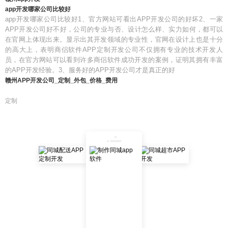
app开发哪家公司比较好
app开发哪家公司比较好1、官方网站可看出APP开发公司的好坏2、一家
APP开发公司好不好，公司的专业与否、设计怎么样、实力如何，都可以
在官网上体现出来。显示出其开发领域的专业性，官网在设计上也是十分
的高大上，表明商侣软件APP定制开发公司不仅拥有专业的技术开发人
员，在官方网站可以看到许多商侣软件成功开发的案例，证明其拥有丰富
的APP开发经验。3、服务好的APP开发公司才是真正的好
赣州APP开发公司_定制_外包_价格_费用
定制