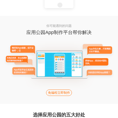
你可能遇到的问题
应用公园App制作平台帮你解决
免编程立即制作
选择应用公园的五大好处