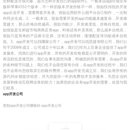
生鲜配送市场火爆，超市怎样开发自己的app软件1、一般来说app分成安卓
版和苹果iOS2个版本，不一样的版本开发价格不一样，假如找传统的开发
app企业开发，需要两套开发者。假如运用软件公园平台自己制作，一次制
作同步生成。2、一般来说，假如需要开发的app功能越多越复杂，开发难
度越大，那么价格自然越高。假如功能少，开发难度低，价格自然低。例
如假如是生鲜超市电商商店类app，时候还有外卖系统，那么成本自然高，
假如只是简单的产品展示交易，没有活动营销，慢慢配送等功能成本自然
低。3、app开发可以找哪家公司？，app开发可以找思捷智联公司，我们公
司于2009年成立，公司成立十年以来，我们已经为上百家企业提供了app开
发服务。找我们进行app开发，所有的开发价格都是公开透明的，开发的所
有流程也是规范的，我们会事先跟您沟通，明确您的所有需要，在app开发
的各种细节问题上，我们也不会跟您留有分歧，在app开发的过程中，我们
也不会再向您收取其它的额外费用，在app开发完成之后，我们会将所有的
源代码全都提供给您，并为您提供一年的免费技术支持服务，为您企业的
发展和移动互联网业务的助力！如果您的企业有app开发的需要，欢迎与我
们联系，
app开发公司
贵阳app开发公司哪家好-app开发公司