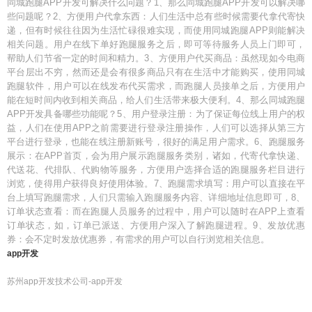
同城跑腿APP开发可解决什么问题？1、那么同城跑腿APP开发可以解决哪
些问题呢？2、方便用户代拿东西：人们生活中总有些时候需要代拿代寄快
递，但有时候往往因为生活忙碌很难实现，而使用同城跑腿APP则能解决
相关问题。用户在线下单好跑腿服务之后，即可等待服务人员上门即可，
帮助人们节省一定的时间和精力。3、方便用户代买商品：虽然现如今电商
平台层出不穷，然而还是会有很多商品只有在生活中才能购买，使用同城
跑腿软件，用户可以在线发布代买需求，而跑腿人员接单之后，方便用户
能在短时间内收到相关商品，给人们生活带来极大便利。4、那么同城跑腿
APP开发具备哪些功能呢？5、用户登录注册：为了保证每位线上用户的权
益，人们在使用APP之前需要进行登录注册操作，人们可以选择从第三方
平台进行登录，也能在线注册新账号，很好的满足用户需求。6、跑腿服务
展示：在APP首页，会为用户展示跑腿服务类别，诸如，代寄代拿快递、
代送花、代排队、代购物等服务，方便用户选择合适的跑腿服务栏目进行
浏览，使得用户获得良好使用体验。7、跑腿需求填写：用户可以直接在平
台上填写跑腿需求，人们只需输入跑腿服务内容、详细地址信息即可，8、
订单状态查看：而在跑腿人员服务的过程中，用户可以随时在APP上查看
订单状态，如，订单已派送、方便用户深入了解跑腿进程。9、发放优惠
券：会不定时发放优惠券，有需求的用户可以自行浏览相关信息。
app开发
苏州app开发技术公司-app开发