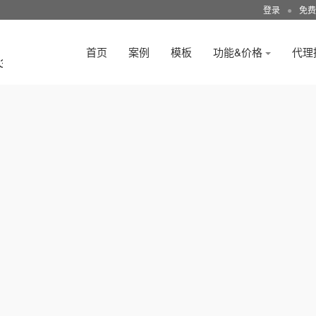
登录
●
免费
首页
案例
模板
功能&价格
代理
3