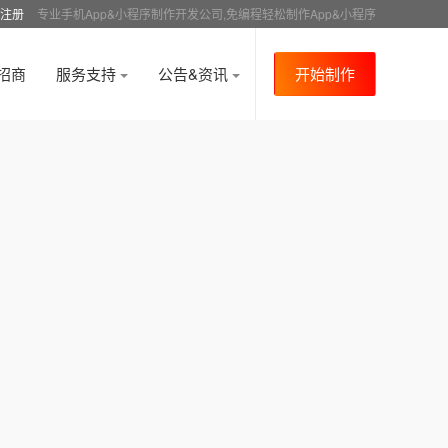
注册
专业手机App&小程序制作开发公司,免编程轻松制作App&小程序
招商
服务支持
公告&资讯
开始制作