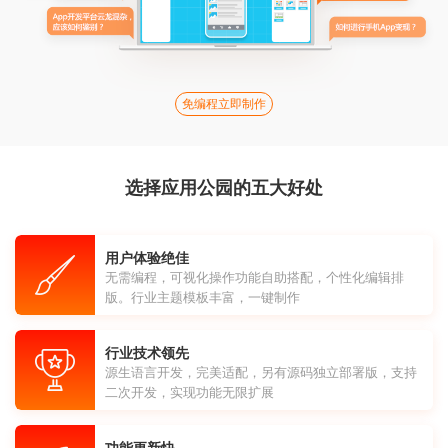
免编程立即制作
选择应用公园的五大好处
用户体验绝佳
无需编程，可视化操作功能自助搭配，个性化编辑排
版。行业主题模板丰富，一键制作
行业技术领先
源生语言开发，完美适配，另有源码独立部署版，支持
二次开发，实现功能无限扩展