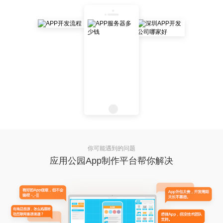
你可能遇到的问题
应用公园App制作平台帮你解决