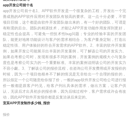
app开发公司前十名
app开发公司前十名1、APP软件开发是一个很复杂的工程，开发出一个完
善成熟的APP软件应用对开发团队有较高的要求。这一点十分必要，不管
项目巨细，这个都是由软件开发团队做出来的，有一个好的团队，可谓是
有刚需的后台。团队的精湛技术，才能让APP开发功能作用发挥到更好，
稳定性也会提高，可避免一些技术性bug问题；专业的经验丰富的开发团
队，能更好地将功能设计与客户的需求相结合，为客户量身定制，打造出
稳定性强、用户体验好的符合开发需求的APP软件。2、丰富的软件开发案
例，如果开发公司能展示出丰富的开发案例，可了解该公司的开发实力。
如果在考察公司时，发现有很多不同的案例，开发案例的规模大小与复杂
度也是考察公司实力的一个重要标准。丰富的案例说明该公司的开发实力
不容小觑。3、了解该公司的报价流程，在咨询公司开发费用或开发报价的
时候，因为一个项目他根本不了解的情况是无非给出一个合理的报价的，
所以假定一个公司随意给你报了价，一般的app软件开发公司给公司进行报
价一般都是跟客户约见，给客户列出具体的需求，做出方案，让客户供
认，无误后才出具初步的报价单，因为后续过程中，客户需求或许会有改
动，因此APP软件开发报价都是反复洽谈后来定的。
宜宾APP开发制作多少钱_报价
报价