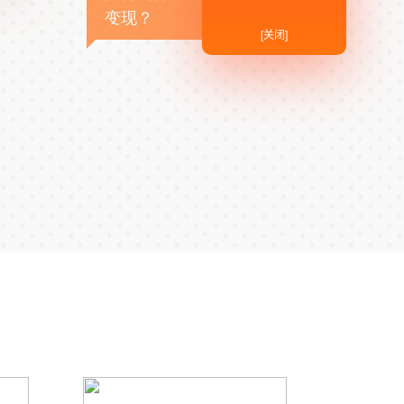
变现？
[关闭]