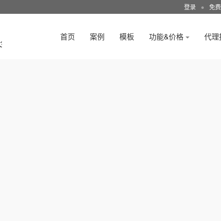
登录
●
免费
首页
案例
模板
功能&价格
代理
3