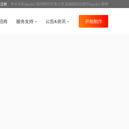
注册
专业手机App&小程序制作开发公司,免编程轻松制作App&小程序
招商
服务支持
公告&资讯
开始制作