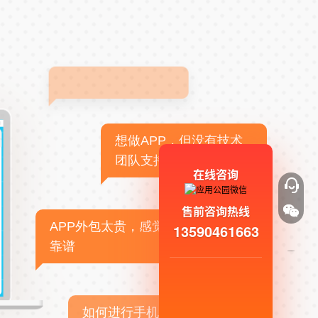
想做APP，但没有技术
团队支持
在线咨询
售前咨询热线
APP外包太贵，感觉不
13590461663
靠谱
如何进行手机APP商业