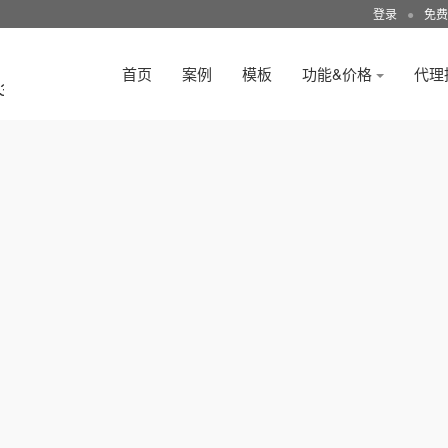
登录
●
免费
首页
案例
模板
功能&价格
代理
3