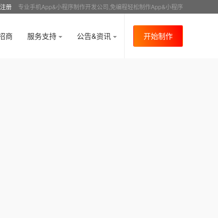
注册
专业手机App&小程序制作开发公司,免编程轻松制作App&小程序
招商
服务支持
公告&资讯
开始制作