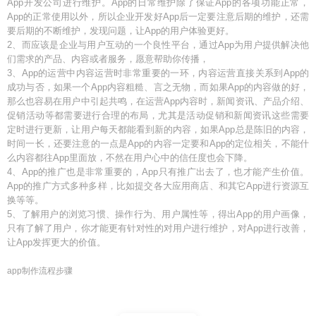
App开发公司进行维护。App的日常维护除了保证App的各项功能正常，
App的正常使用以外，所以企业开发好App后一定要注意后期的维护，还需
要后期的不断维护，发现问题，让App的用户体验更好。
2、而应该是企业与用户互动的一个良性平台，通过App为用户提供解决他
们需求的产品、内容或者服务，愿意帮助你传播，
3、App的运营中内容运营时非常重要的一环，内容运营直接关系到App的
成功与否，如果一个App内容粗糙、言之无物，而如果App的内容做的好，
那么也容易在用户中引起共鸣，在运营App内容时，新闻资讯、产品介绍、
促销活动等都需要进行合理的布局，尤其是活动促销和新闻资讯这些需要
定时进行更新，让用户每天都能看到新的内容，如果App总是陈旧的内容，
时间一长，还要注意的一点是App的内容一定要和App的定位相关，不能什
么内容都往App里面放，不然在用户心中的信任度也会下降。
4、App的推广也是非常重要的，App只有推广出去了，也才能产生价值。
App的推广方式多种多样，比如提交各大应用商店、和其它App进行资源互
换等等。
5、了解用户的浏览习惯、操作行为、用户属性等，得出App的用户画像，
只有了解了用户，你才能更有针对性的对用户进行维护，对App进行改善，
让App发挥更大的价值。
app制作流程步骤