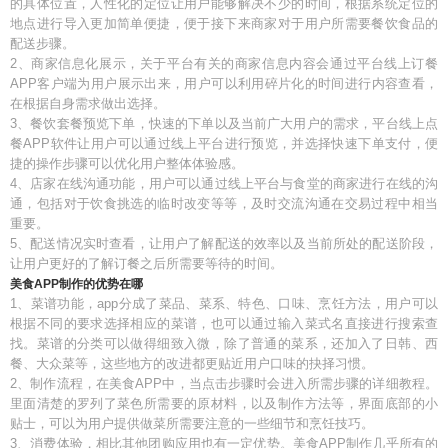
的具体位置，人性化的定位让用户能够解决不少的时间，根据系统定位的
地点进行导入更加简单便捷，便于接下来商家对于用户所需要餐饮食品的
配送步骤。
2、商家信息化展示，关于平台有关的商家信息内容会通过平台线上订餐
APP客户端为用户展示出来，用户可以利用碎片化的时间进行内容查看，
在根据自身需求做出选择。
3、餐饮套餐预览下单，快速的下单以及当前广大用户的需求，平台线上点
餐APP软件让用户可以通过线上平台进行预览，并选择快速下单支付，便
捷的操作步骤可以优化用户整体体验感。
4、店家在线沟通功能，用户可以通过线上平台与食堂的商家进行在线的沟
通，包括对于饮食挑选的临时改变等等，及时交流沟通在交易过程中相当
重要。
5、配送情况实时查看，让用户了解配送的效率以及当前所处的配送阶段，
让用户更好的了解订餐之后所需要等待的时间。
美食APP制作的优势在哪
1、菜谱功能，app分成了菜品、菜系、特色、口味、烹饪方法，用户可以
根据不同的要求选择相应的菜谱，也可以通过输入菜式名直接进行搜索查
找。菜谱的分类可以做得细致入微，除了普通的菜系，还加入了日韩、西
餐、大众菜等，这些地方的改进都更贴近用户口味的抉择习惯。
2、制作流程，在美食APP中，当点击步骤时会进入所需步骤的详细教程。
里面清楚的罗列了菜色所需要的原材料，以及制作方法等，界面底部的小
贴士，可以为用户提供做菜所需要注意的一些细节和烹饪技巧。
3、消费体验，相比其他团购应用也有一定优势。美食APP制作几乎所有的