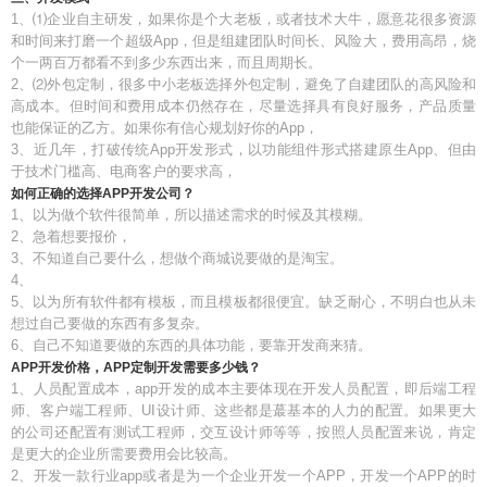
1、⑴企业自主研发，如果你是个大老板，或者技术大牛，愿意花很多资源
和时间来打磨一个超级App，但是组建团队时间长、风险大，费用高昂，烧
个一两百万都看不到多少东西出来，而且周期长。
2、⑵外包定制，很多中小老板选择外包定制，避免了自建团队的高风险和
高成本。但时间和费用成本仍然存在，尽量选择具有良好服务，产品质量
也能保证的乙方。如果你有信心规划好你的App，
3、近几年，打破传统App开发形式，以功能组件形式搭建原生App、但由
于技术门槛高、电商客户的要求高，
如何正确的选择APP开发公司？
1、以为做个软件很简单，所以描述需求的时候及其模糊。
2、急着想要报价，
3、不知道自己要什么，想做个商城说要做的是淘宝。
4、
5、以为所有软件都有模板，而且模板都很便宜。缺乏耐心，不明白也从未
想过自己要做的东西有多复杂。
6、自己不知道要做的东西的具体功能，要靠开发商来猜。
APP开发价格，APP定制开发需要多少钱？
1、人员配置成本，app开发的成本主要体现在开发人员配置，即后端工程
师、客户端工程师、UI设计师、这些都是蕞基本的人力的配置。如果更大
的公司还配置有测试工程师，交互设计师等等，按照人员配置来说，肯定
是更大的企业所需要费用会比较高。
2、开发一款行业app或者是为一个企业开发一个APP，开发一个APP的时