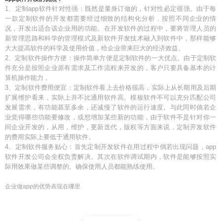
1、定制app软件针对性强：既然是量身订做的，针对性必定很强。由于每
一款定制软件的开发都需要经过细致的结构化分析，按照不同企业的情
况，开发出适合该企业用的功能。在开发软件的过程中，要将管理人员的
新管理思路和科学的管理模式及新软件开发技术融入到软件中，那样能够
大大提高软件的科学及使用价值，给企业带来巨大的经济效益。
2、定制软件操作方便：操作简单方便是定制软件的一大优点。由于定制软
件充分是按照企业原有需求及工作流程来开发的，客户只要具备基本的计
算机操作能力，
3、定制软件费用便宜：定制软件看上去价格很高，实际上从长期用及后期
扩展维护看来，实际上并不比通用软件高。模板软件不可以充分匹配公司
发展需求，有功能甚至多余，还减慢了软件的运行速度。与此同时倘若企
业觉得哪些功能要修改，或想增加某些新的功能，由于软件不是针对你一
间企业开发的，从用，维护，更新迭代，版权等方面来说，定制开发软件
的费用实际上要低于通用软件。
4、定制软件服务贴心：首先定制开发软件在用过程中倘若出现问题，app
软件开发公司会全权负责解决。其次在软件调试期内，软件是能够按照实
际用效果做某些调整的。确保使用人员都能熟练使用。
企业做app的优势表现在哪里