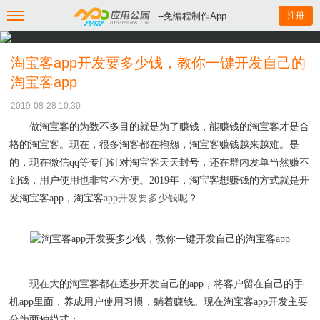
--免编程制作App
注册
淘宝客app开发要多少钱，教你一键开发自己的
淘宝客app
2019-08-28 10:30
做淘宝客的为数不多目的就是为了赚钱，能赚钱的淘宝客才是合
格的淘宝客。现在，很多淘客都在抱怨，淘宝客赚钱越来越难。是
的，现在微信
qq等专门针对淘宝客天天封号，还在群内发单当然赚不
到钱，用户使用也非常不方便。2019年，淘宝客想赚钱的方式就是开
发淘宝客app
，
淘宝客
app开发要多少钱
呢？
现在大的淘宝客都在逐步开发自己的
app，将客户留在自己的手
机app里面，养成用户使用习惯，躺着赚钱。现在淘宝客app开发主要
分为两种模式：