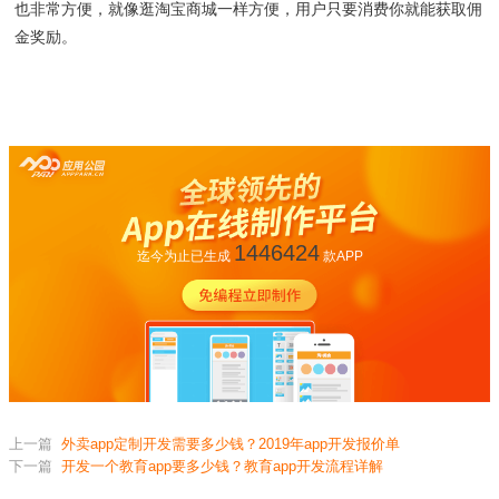
也非常方便，就像逛淘宝商城一样方便，用户只要消费你就能获取佣
金奖励。
1446424
迄今为止已生成
款APP
上一篇
外卖app定制开发需要多少钱？2019年app开发报价单
下一篇
开发一个教育app要多少钱？教育app开发流程详解