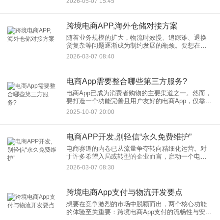
2026-05-07 15:45
验验证和跨部门协作。简单来说，就是运用一套结
构化的方法，回答“用户
跨境电商APP,海外仓储对接方案
随着业务规模的扩大，物流时效慢、追踪难、退换
货复杂等问题逐渐成为制约发展的瓶颈。要想在激
烈的市场竞争中脱颖而出，一套完善的APP海外仓
2026-03-07 08:40
储对接方案不再是“加分项”，而是“必选项”。本文将
为您深度解析如何
电商App需要整合哪些第三方服务?
电商App已成为消费者购物的主要渠道之一。然而，
要打造一个功能完善且用户友好的电商App，仅靠基
础开发是远远不够的。App整合第三方服务已成为提
2025-10-07 20:00
升用户体验、优化运营效率的关键步骤。通过整合
这些服务，电
电商APP开发,别轻信“永久免费维护”
电商赛道的内卷已从流量争夺转向精细化运营。对
于许多希望入局或转型的企业而言，启动一个电商
APP项目，技术成本往往是第一道坎。正因如此，
2026-03-07 08:30
市场上不少服务商打出了极具诱惑力的口号——"一
次性付费，永久免费维
跨境电商App支付与物流开发要点
想要在竞争激烈的市场中脱颖而出，两个核心功能
的体验至关重要：跨境电商App支付的流畅性与安全
性，以及App物流开发的可靠性与透明度。本文将深