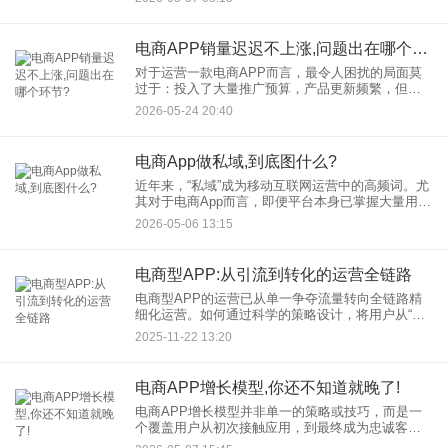
跨越的门槛。随着商业模式的迭代，一种名为“轻资
产做电商APP”的创业方
电商APP销量迟迟不上涨,问题出在哪个环节?
对于运营一款电商APP而言，最令人困扰的局面莫
过于：投入了大量推广预算，产品更新频繁，但销
量数据却始终不见起色。当增长停滞，许多团队容
2026-05-24 20:40
易陷入盲目加码投放或频繁改版产品的误区。实际
上，销量未达预期，往往
电商App做私域,到底图什么?
近年来，“私域”成为移动互联网运营中的高频词。尤
其对于电商App而言，即便平台本身已掌握大量用户
行为数据，仍有许多团队开始布局私域流量。那
2026-05-06 13:15
么，电商App做私域，究竟图什么？本文尝试从实际
运营角度，梳理
电商型APP:从引流到转化的运营全链路
电商型APP的运营已从单一争夺流量转向全链路精
细化运营。如何通过科学的策略设计，将用户从“看
到”到“买到”的路径极致缩短？本文将从流量获取、用
2025-11-22 13:20
户留存、场景激活到最终转化四大维度，拆解此类
应用运营的核心
电商APP增长模型,你还不知道就晚了!
电商APP增长模型并非单一的策略或技巧，而是一
个覆盖用户从初次接触应用，到最终成为忠诚客户
并自发传播的完整闭环。它强调的是数据驱动、实