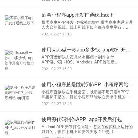
户在使用语音助手的过程中，能够获得自己想要的
信息，在
酒窖小程序app开发打通线上线下
棋类赛事APP开发 传播对弈精神 棋类赛事也逐渐进
入大众的视线。线上和线下如今都有赛事举行，用
户可以根据自己的实际情况来选择可以参加的赛
2021-02-27 15:15
事。棋类赛事APP开发集合了实时对弈、线上教学
以及棋友互
使用saas做一款app多少钱_app软件开发可行性方案
APP开发解决方案具体有那些？制作交付
APP客户端（iOS、Android）APP管理后
台 下载服务 产品包装、官网
2021-02-27 15:30
等） 线上推广下载（APP Store、百科网
站）
使用小程序总是跳转到APP_小程序网站app开发
小程序直接放在手机桌面，以后都不用开发APP了
吗当然不是的。目前小程序只能放在安卓手机的桌
面，ios和其他系统平台的手机用户使用它还是有些
2021-02-27 15:45
不方便的。另外，小程序只是提供某些app的一些基
本和常用功能，
使用源代码制作APP_app开发后打包
Android APP安装打包问题：怎么在虚拟机上运行的
好好的，但在手机上却安装失败？1 使用
Eclipse+AVD直接运行就可以了，你的代码是在这个